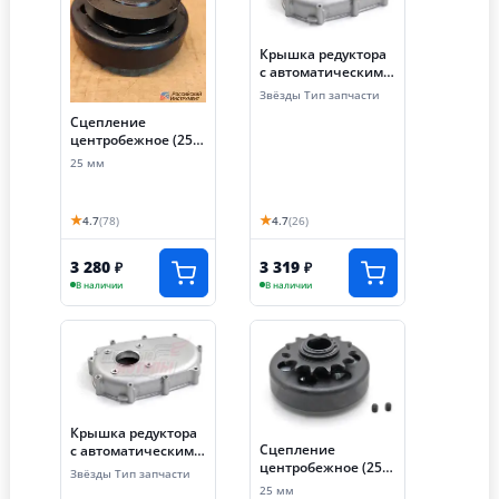
Крышка редуктора
с автоматическим
сцеплением 173FR-
Звёзды Тип запчасти
190FR (крышка
Сцепление
передняя) (LIFAN
центробежное (25
оригинал)
мм, профиль ремня
25 мм
- А, 1 ручей)
★
★
4.7
(78)
4.7
(26)
3 280
3 319
₽
₽
В наличии
В наличии
Крышка редуктора
Сцепление
с автоматическим
центробежное (25
сцеплением
Звёзды Тип запчасти
мм, звезда 520-14T)
168FR,168F-2R,170FR
25 мм