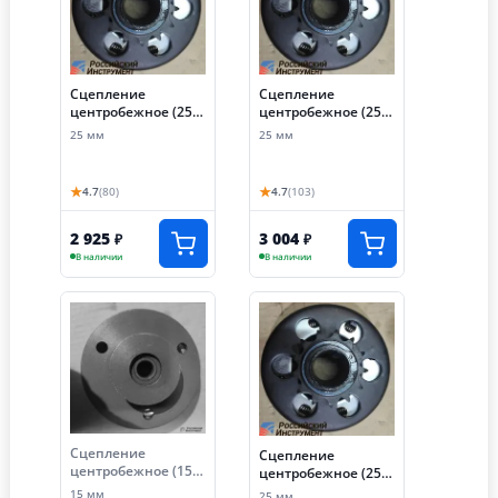
Сцепление
Сцепление
центробежное (25
центробежное (25
мм, звезда 520-13T)
мм, звезда 420-14T)
25 мм
25 мм
★
★
4.7
(80)
4.7
(103)
2 925
3 004
₽
₽
В наличии
В наличии
Сцепление
Сцепление
центробежное (15
центробежное (25
мм, профиль ремня
мм, звезда 428-14T)
15 мм
25 мм