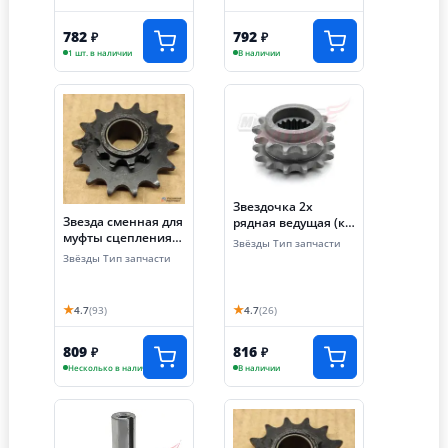
782
792
₽
₽
1 шт. в наличии
В наличии
Звездочка 2х
Звезда сменная для
рядная ведущая (к/
муфты сцепления
в) МБ-2М 5-18
Звёзды Тип запчасти
(z=14, шаг 12.7,
(168FL,168F-
Звёзды Тип запчасти
цепь 428)
2L,170FL)
★
★
4.7
(93)
4.7
(26)
809
816
₽
₽
Несколько в наличии
В наличии