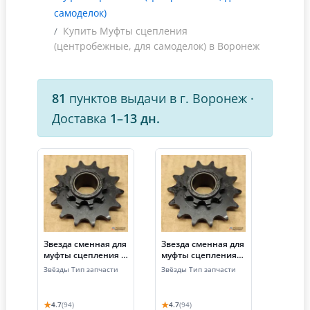
самоделок)
Купить Муфты сцепления
(центробежные, для самоделок) в Воронеж
81
пунктов выдачи в г. Воронеж
·
Доставка
1–13 дн.
Звезда сменная для
Звезда сменная для
муфты сцепления (z
муфты сцепления
= 12, шаг 12.7, цепь
(z=13, шаг 12.7,
Звёзды Тип запчасти
Звёзды Тип запчасти
428)
цепь 428)
★
★
4.7
(94)
4.7
(94)