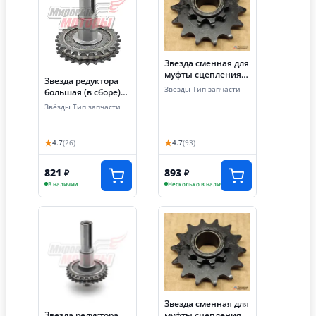
Звезда сменная для
муфты сцепления
Звезда редуктора
(z=12, шаг 15.875,
Звёзды Тип запчасти
большая (в сборе)
цепь 520)
168F/168F-2L
Звёзды Тип запчасти
★
★
4.7
(26)
4.7
(93)
821
893
₽
₽
В наличии
Несколько в наличии
Звезда сменная для
муфты сцепления
Звезда редуктора