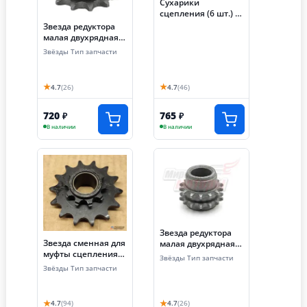
Сухарики
сцепления (6 шт.) +
пружина (1шт), на
Звезда редуктора
сцепление
малая двухрядная
автоматическое
168F/168F-2L
Звёзды Тип запчасти
(вал 19 мм, 20мм,
25мм)
★
★
4.7
(26)
4.7
(46)
720
765
₽
₽
В наличии
В наличии
Звезда редуктора
Звезда сменная для
малая двухрядная
муфты сцепления
173FL/177FL
Звёзды Тип запчасти
(z=11, шаг 12.7,
Звёзды Тип запчасти
цепь 428)
★
★
4.7
(94)
4.7
(26)