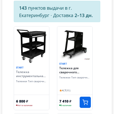
143
пунктов выдачи в г.
Екатеринбург
·
Доставка
2–13 дн.
START
START
Тележка для
Тележка
сварочного
инструментальная
аппарата START
Тележки Тип сварочного расходника
с выдвижным
MASTER
Тележки Тип сварочного расходника
ящиком START
(MIG/TIG/MMA)
ToolTrekker STI0017
★
4.7
(95)
6 800
7 410
₽
₽
Нет в наличии
В наличии