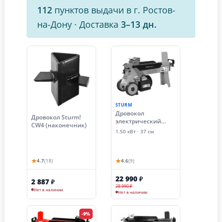
112
пунктов выдачи в г. Ростов-
на-Дону
·
Доставка
3–13 дн.
STURM
Дровокол
Дровокол Sturm!
электрический
CW4 (наконечник)
гидравлический
1.50 кВт · 37 см
Sturm! WSE15374
(1.5 кВт)
★
★
4.7
(18)
4.6
(9)
22 990
₽
2 887
₽
28 990 ₽
Нет в наличии
Нет в наличии
-9%