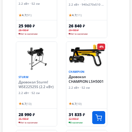
гидравлический
стойка опоры)
2.2 кВт · 52 см
2.2 кВт · 940х270х510 мм
Brait BLS525S (2.2
кВт) + стойка опоры
★
★
4.7
(91)
4.7
(11)
25 980
26 840
₽
₽
28 490 ₽
29 490 ₽
Нет в наличии
Нет в наличии
-4%
CHAMPION
Дровокол
STURM
CHAMPION LSH5001
Дровокол Sturm!
WSE22525S (2.2 кВт)
2.2 кВт · 52 см
2.2 кВт · 52 см
★
★
4.7
(13)
4.7
(10)
28 990
31 835
₽
₽
35 490 ₽
32 990 ₽
Нет в наличии
В наличии