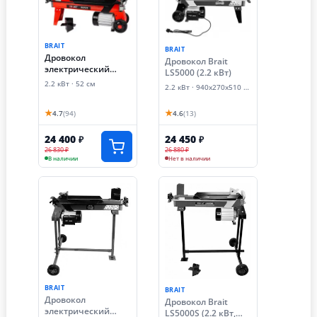
BRAIT
BRAIT
Дровокол
Дровокол Brait
электрический
LS5000 (2.2 кВт)
гидравлический
2.2 кВт · 52 см
2.2 кВт · 940х270х510 мм
Brait BLS525 (2.2
кВт)
★
★
4.7
(94)
4.6
(13)
24 400
24 450
₽
₽
26 830 ₽
26 880 ₽
В наличии
Нет в наличии
BRAIT
BRAIT
Дровокол
Дровокол Brait
электрический
LS5000S (2.2 кВт,