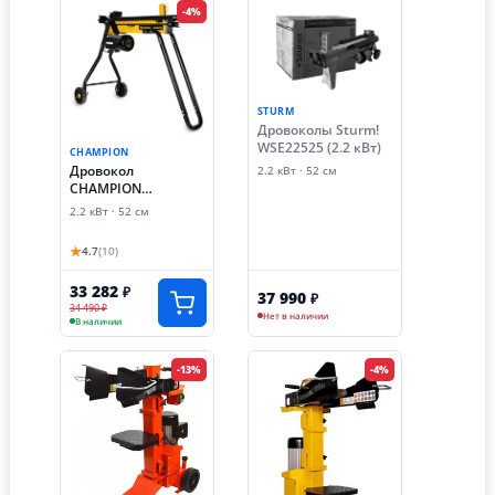
-4%
STURM
Дровоколы Sturm!
WSE22525 (2.2 кВт)
CHAMPION
Дровокол
2.2 кВт · 52 см
CHAMPION
LSH5001H
2.2 кВт · 52 см
★
4.7
(10)
33 282
₽
37 990
₽
34 490 ₽
Нет в наличии
В наличии
-13%
-4%