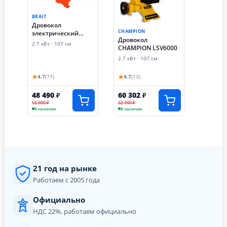
BRAIT
Дровокол
CHAMPION
электрический
Дровокол
гидравлический
2.7 кВт · 107 см
CHAMPION LSV6000
вертикальный Brait
BLS630S (2.7 кВт)
2.7 кВт · 107 см
★
★
4.7
(77)
4.7
(13)
48 490
60 302
₽
₽
55 990 ₽
62 490 ₽
В наличии
В наличии
21 год на рынке
Работаем с 2005 года
Официально
НДС 22%, работаем официально