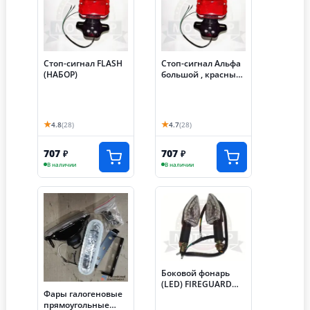
Стоп-сигнал FLASH
Стоп-сигнал Альфа
(НАБОР)
большой , красный
(ТЮНИНГ)
★
★
4.8
(28)
4.7
(28)
707
707
₽
₽
В наличии
В наличии
Боковой фонарь
(LED) FIREGUARD
Фары галогеновые
TRAIL 250 передний
прямоугольные
(компл. 2шт)