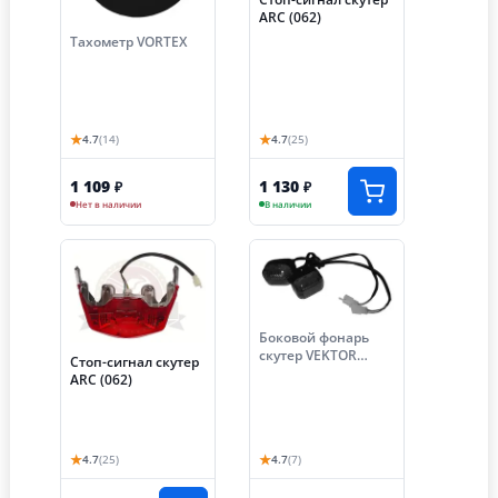
ARC (062)
Тахометр VORTEX
★
★
4.7
(14)
4.7
(25)
1 109
1 130
₽
₽
Нет в наличии
В наличии
Боковой фонарь
скутер VEKTOR
Стоп-сигнал скутер
передний
ARC (062)
(1500082075+15000
82076)
★
★
4.7
(25)
4.7
(7)