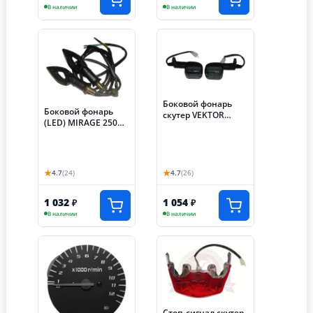
В наличии
В наличии
Боковой фонарь
Боковой фонарь
скутер VEKTOR
(LED) MIRAGE 250
задний
(ТЭККЕН) передний
(1500082073+15000
(компл. 2шт)
82074)
(160062145-
0001+160072181-
★
★
4.7
(24)
4.7
(26)
0001)
1 032
1 054
₽
₽
В наличии
В наличии
Стоп-сигнал скутер