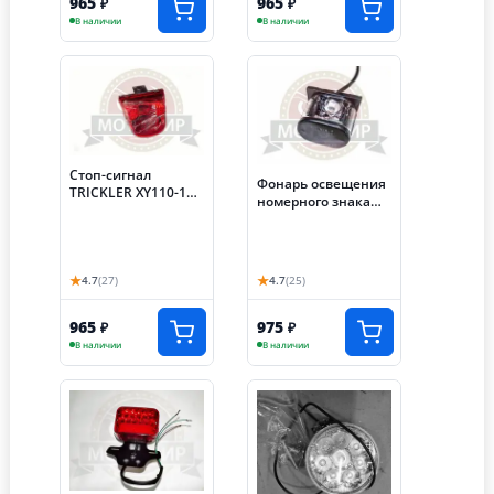
965
965
₽
₽
В наличии
В наличии
Стоп-сигнал
Фонарь освещения
TRICKLER XY110-17A
номерного знака
(32060490)
FALCON SPEEDFIRE
250см3
★
★
4.7
(27)
4.7
(25)
965
975
₽
₽
В наличии
В наличии