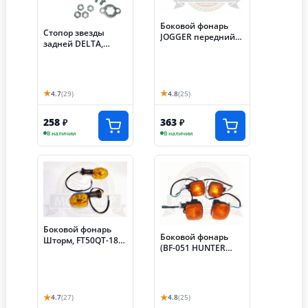
Боковой фонарь
Стопор звезды
JOGGER передний
задней DELTA,
правый 05000Q049
ALPHA с крепежом
(4 болта/шпильки +
2 стопора+шайба
звезды ведущ.)
★
★
4.7
(29)
4.8
(25)
258
363
₽
₽
В наличии
В наличии
Боковой фонарь
Боковой фонарь
Шторм, FT50QT-18
(BF-051 HUNTER
задний (компл 2
(компл 4 шт)
шт)
★
★
4.7
(27)
4.8
(25)