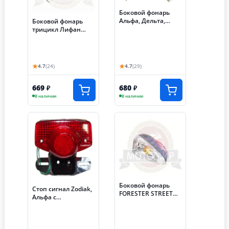
Боковой фонарь
Альфа, Дельта,
Боковой фонарь
Zodiak с.о. хром
трицикл Лифан
(компл. 4шт) (1018)
правый
★
★
4.7
(24)
4.7
(29)
669
680
₽
₽
В наличии
В наличии
Боковой фонарь
Стоп сигнал Zodiak,
FORESTER STREET
Альфа с
(НАБОР)
кронштейном