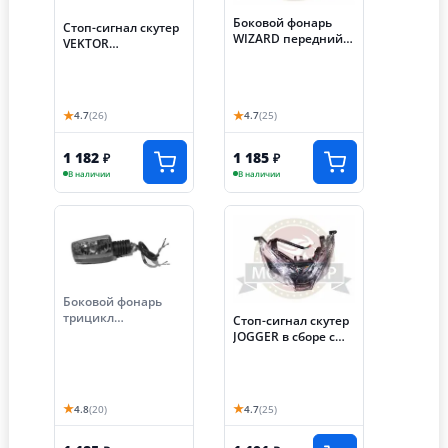
Боковой фонарь
Стоп-сигнал скутер
WIZARD передний
VEKTOR
(компл 2 шт)
(1500082072)
(05050Q057+
05050Q056)
★
★
4.7
(26)
4.7
(25)
1 182
1 185
₽
₽
В наличии
В наличии
Боковой фонарь
трицикл
Стоп-сигнал скутер
АЯКС-030/035
JOGGER в сборе с
левый новый (S-
боковыми
P59E170)
фонарями
05000Q048
★
★
4.8
(20)
4.7
(25)