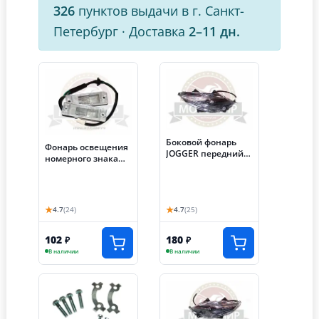
326
пунктов выдачи в г. Санкт-
Петербург
·
Доставка
2–11 дн.
Боковой фонарь
Фонарь освещения
JOGGER передний
номерного знака
левый 05000Q051
трицикл
★
★
4.7
(24)
4.7
(25)
102
180
₽
₽
В наличии
В наличии