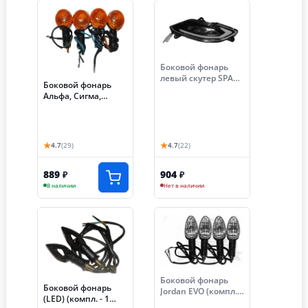
Боковой фонарь
левый скутер SPARK
Боковой фонарь
(057/058) передний
Альфа, Сигма,
Дельта, Zodiak
гибкий (крепеж
ушком) (компл.
4шт)
★
★
4.7
(29)
4.7
(22)
889
904
₽
₽
В наличии
Нет в наличии
Боковой фонарь
Боковой фонарь
Jordan EVO (компл.
(LED) (компл. - 1
4шт)