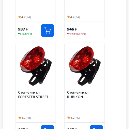
пар) MIRAGE 250
(ТЭККЕН) задний
(160082208-
0001+160092237-
★
★
4.7
(24)
4.7
(24)
0001)
937
946
₽
₽
В наличии
Нет в наличии
Стоп-сигнал
Стоп-сигнал
FORESTER STREET
RUBIKON
(НАБОР)
SPORT/STREET/STRE
ET LED (НАБОР)
★
★
4.7
(28)
4.7
(26)