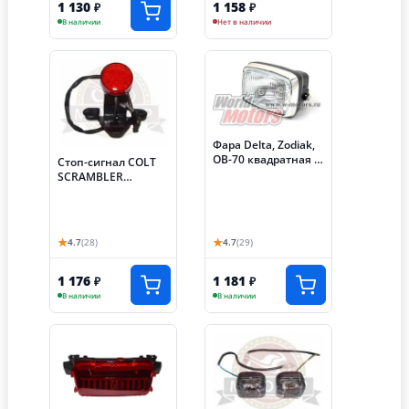
1 130
1 158
₽
₽
В наличии
Нет в наличии
Фара Delta, Zodiak,
ОВ-70 квадратная в
Стоп-сигнал COLT
сборе
SCRAMBLER
(НАБОР)
★
★
4.7
(28)
4.7
(29)
1 176
1 181
₽
₽
В наличии
В наличии