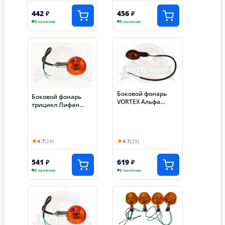
442
456
₽
₽
В наличии
В наличии
Боковой фонарь
Боковой фонарь
VORTEX Альфа
трицикл Лифан
AlphaRX задний
левый
(длинный провод)
(компл 2 шт)
★
★
4.7
(24)
4.7
(29)
541
619
₽
₽
В наличии
В наличии