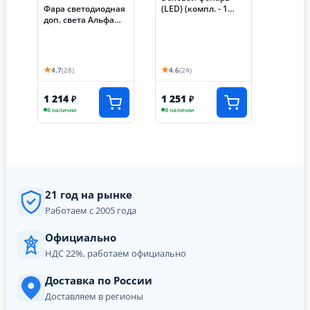
(LED) (компл. - 1
Фара светодиодная
пар) HIRO 250
доп. света Альфа
задний
Турист, ставятся
(T2BH030303A00100
выше пер.щитка, с
+T2BH030301A0010
ангельскими
0)
глазками
★
★
4.7
(28)
4.6
(24)
1 214
1 251
₽
₽
В наличии
В наличии
21 год на рынке
Работаем с 2005 года
Официально
НДС 22%, работаем официально
Доставка по России
Доставляем в регионы