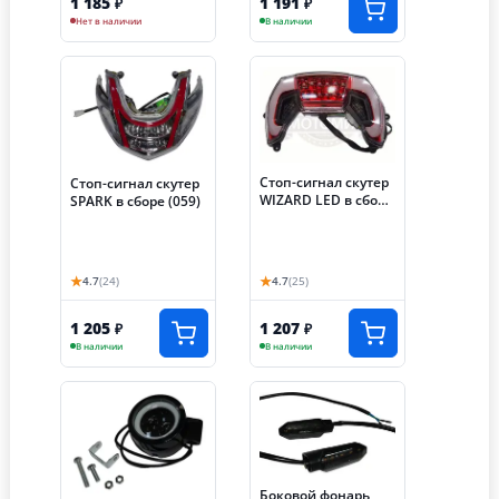
1 185
1 191
₽
₽
Нет в наличии
В наличии
Стоп-сигнал скутер
Стоп-сигнал скутер
WIZARD LED в сборе
SPARK в сборе (059)
(060)
★
★
4.7
(24)
4.7
(25)
1 205
1 207
₽
₽
В наличии
В наличии
Боковой фонарь