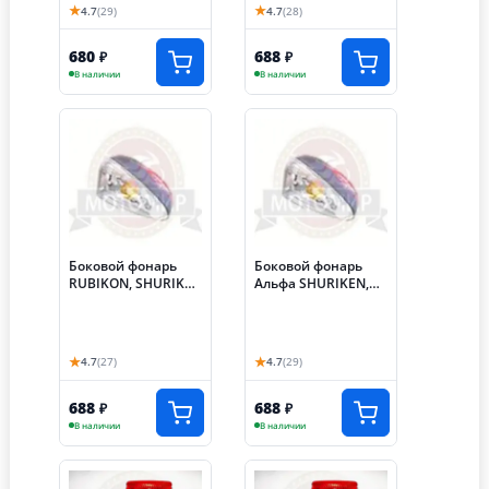
★
★
4.7
(29)
4.7
(28)
680
688
₽
₽
В наличии
В наличии
Боковой фонарь
Боковой фонарь
RUBIKON, SHURIKEN
Альфа SHURIKEN,
Альфа (НАБОР)
RUBIKON (компл 2
шт) (гибкая стойка)
★
★
4.7
(27)
4.7
(29)
688
688
₽
₽
В наличии
В наличии