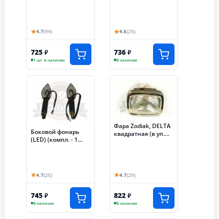
(пара, лампа НЗ,
(32020259,
120 х 35 мм, 12 В, 55
32030258)
Вт)
★
★
4.7
(94)
4.6
(25)
725
736
₽
₽
1 шт. в наличии
В наличии
Фара Zodiak, DELTA
Боковой фонарь
квадратная (в уп.
(LED) (компл. - 1
40шт)
пар) FIREGUARD
TRAIL 250 задний
(32040229,
32050942)
★
★
4.7
(25)
4.7
(29)
745
822
₽
₽
В наличии
В наличии