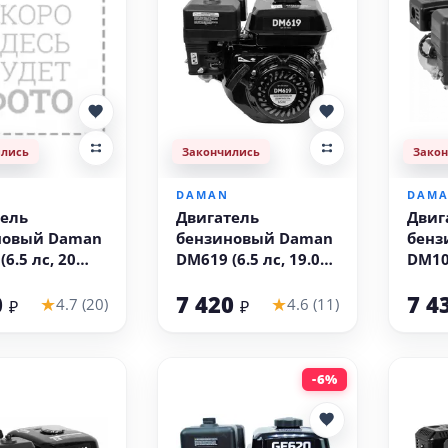
ились
Закончились
Зако
DAMAN
DAM
ель
Двигатель
Двиг
новый Daman
бензиновый Daman
бенз
6.5 лс, 20
DM619 (6.5 лс, 19.05
DM106
мм)
19.0
0
7 420
7 4
★
★
4.7 (20)
4.6 (11)
₽
₽
-6%