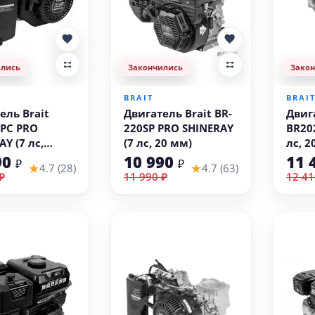
ились
Закончились
Зако
BRAIT
BRAI
ель Brait
Двигатель Brait BR-
Двиг
PC PRO
220SP PRO SHINERAY
BR20
Y (7 лс,
(7 лс, 20 мм)
лс, 2
61 мм)
90
10 990
11 
₽
₽
★
★
4.7 (28)
4.7 (63)
₽
11 990 ₽
12 41