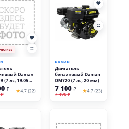
нчились
В корзину
AN
DAMAN
атель
Двигатель
иновый Daman
бензиновый Daman
 (7 лс, 19.05
DM720 (7 лс, 20 мм)
00
7 100
₽
₽
★
★
4.7 (22)
4.7 (23)
 ₽
7 490 ₽