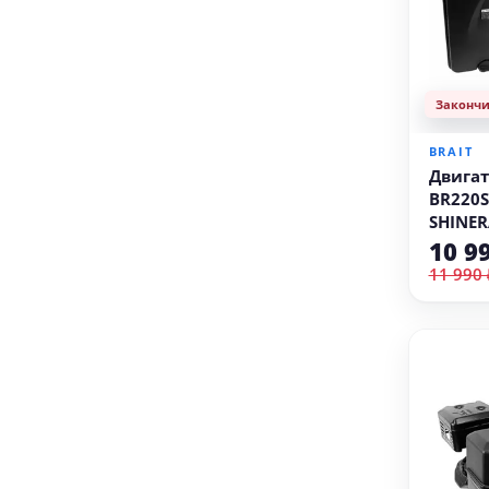
Законч
BRAIT
Двигат
BR220S
SHINERA
конус 
10 9
11 990 