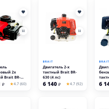
 корзину
В корзину
BRAIT
BRAI
ель
Двигатель 2-х
Двиг
новый 2х
тактный Brait ВR-
бенз
й Brait BR-
630 (4 лс)
такт
5 кВт)
631 (
1
6 140
6 1
★
★
4.7 (60)
4.7 (92)
₽
₽