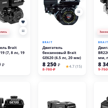
ились
Зако
В корзину
BRAIT
BRAI
ель Brait
Двигатель
Двиг
9 (7, 8 лс, 19
бензиновый Brait
BR220
GE620 (6.5 лс, 20 мм)
мм, 
0
8 250
8 3
₽
₽
★
4.7 (15)
8 780 ₽
9 750