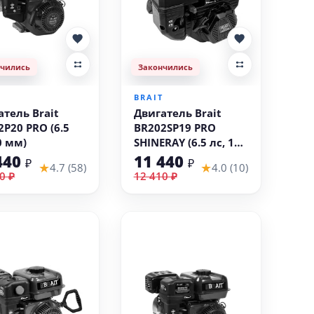
нчились
Закончились
T
BRAIT
атель Brait
Двигатель Brait
2P20 PRO (6.5
BR202SP19 PRO
0 мм)
SHINERAY (6.5 лс, 19
мм)
440
11 440
₽
₽
★
★
4.7 (58)
4.0 (10)
0 ₽
12 410 ₽