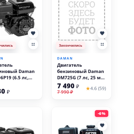
нчились
Закончились
AN
DAMAN
атель
Двигатель
иновый Daman
бензиновый Daman
P19 (6.5 лс,
DM725G (7 лс, 25 мм,
5 мм)
шлицы)
7 490
₽
★
4.6 (59)
30
₽
7 990 ₽
-6%