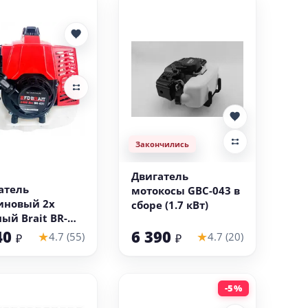
Закончились
В корзину
T
Двигатель
атель
мотокосы GBC-043 в
иновый 2х
сборе (1.7 кВт)
ный Brait BR-
2, 4 кВт)
40
6 390
★
★
4.7 (55)
4.7 (20)
₽
₽
-5%