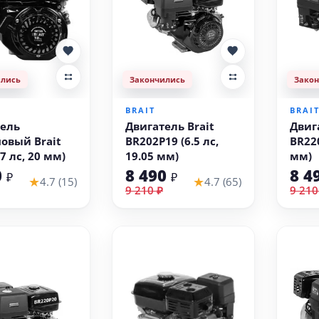
ились
Закончились
Зако
BRAIT
BRAI
ель
Двигатель Brait
Двиг
овый Brait
BR202P19 (6.5 лс,
BR220
7 лс, 20 мм)
19.05 мм)
мм)
0
8 490
8 4
₽
₽
★
★
4.7 (15)
4.7 (65)
9 210 ₽
9 210