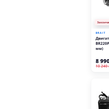
Законч
BRAIT
Двигат
BR220P2
мм)
8 99
10 240 