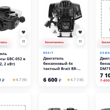
ились
Закончились
Зако
BRAIT
DAM
ель
Двигатель
Двиг
сы GBC-052 в
бензиновый 4х
бенз
2, 2 кВт)
тактный Brait BR-
DM719
310F (2 лс,
мм)
7 1
0
6 600
четырёхтактный)
★
★
4.7 (9)
4.7 (18)
₽
₽
7 490