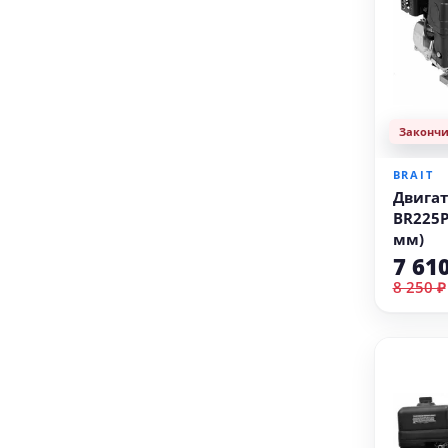
Законч
BRAIT
Двигат
BR225P1
мм)
7 61
8 250 ₽