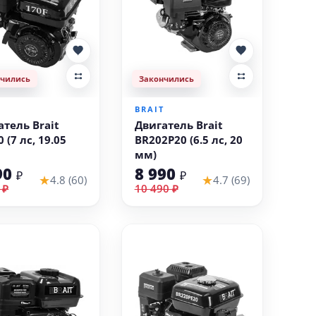
нчились
Закончились
T
BRAIT
атель Brait
Двигатель Brait
 (7 лс, 19.05
BR202P20 (6.5 лс, 20
мм)
90
8 990
₽
₽
★
★
4.8 (60)
4.7 (69)
 ₽
10 490 ₽