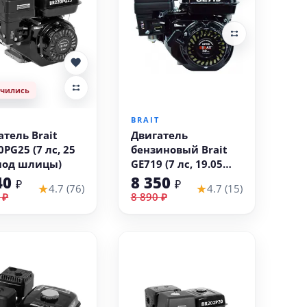
нчились
В корзину
T
BRAIT
атель Brait
Двигатель
PG25 (7 лс, 25
бензиновый Brait
под шлицы)
GE719 (7 лс, 19.05
мм)
40
8 350
₽
₽
★
★
4.7 (76)
4.7 (15)
 ₽
8 890 ₽