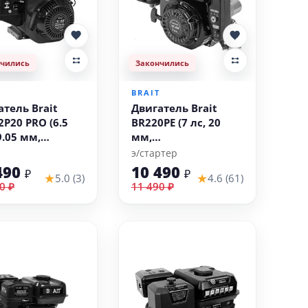
нчились
Закончились
T
BRAIT
атель Brait
Двигатель Brait
2P20 PRO (6.5
BR220PE (7 лс, 20
9.05 мм,
мм,
ессиональный)
электростартер)
э/стартер
490
10 490
₽
₽
★
★
5.0 (3)
4.6 (61)
0 ₽
11 490 ₽