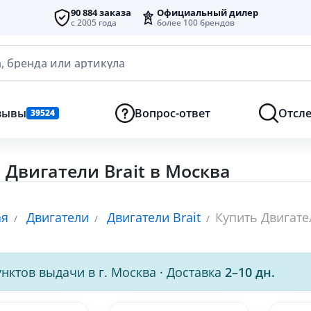
90 884 заказа
Официальный дилер
с 2005 года
более 100 брендов
, бренда или артикула
зывы
Вопрос-ответ
Отсле
39524
 Двигатели Brait в Москва
ая
Двигатели
Двигатели Brait
Купить Двигател
нктов выдачи в г. Москва
·
Доставка
2–10 дн.