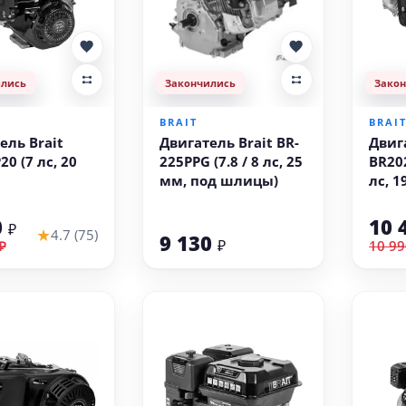
ились
Закончились
Зако
BRAIT
BRAI
ель Brait
Двигатель Brait BR-
Двиг
0 (7 лс, 20
225PPG (7.8 / 8 лс, 25
BR20
мм, под шлицы)
лс, 1
проф
0
10 
₽
★
4.7 (75)
9 130
₽
₽
10 99