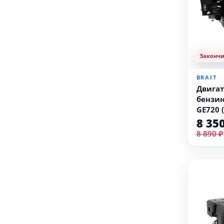
Законч
BRAIT
Двигат
бензин
GE720 (
8 35
8 890 ₽