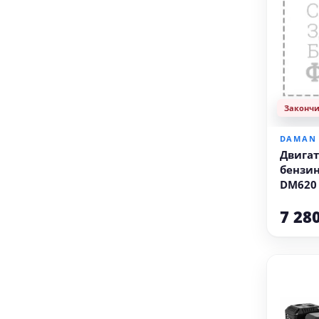
Законч
DAMAN
Двигат
бензи
DM620 (
мм)
7 28