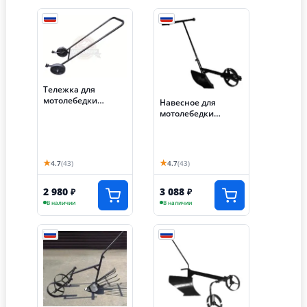
Тележка для
мотолебедки
Навесное для
"Бычок"
мотолебедки
транспортировочна
"Бычок" ОКУЧНИК
я
★
★
4.7
(43)
4.7
(43)
2 980
3 088
₽
₽
В наличии
В наличии