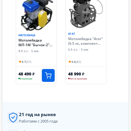
АГАТ
ИЖТЕХМАШ
Мотолебедка "Агат"
Мотолебедка
(6.5 лс, комплект
МЛ-1М "Бычок-2"
навесного
8,0 л.с. НОЖНАЯ,
6.5 л.с. · 5 мм
8.0 л.с. · 5 мм
оборудования)
НАБОР с ПЛУГОМ
(Ижтехмаш)
★
★
4.7
(37)
4.6
(82)
(НАБОР с ПЛУГОМ)
48 490
48 990
₽
₽
В наличии
Нет в наличии
21 год на рынке
Работаем с 2005 года