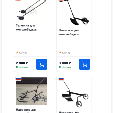
Тележка для
мотолебедки
Навесное для
"Бычок"
мотолебедки
транспортировочна
"Бычок" ОКУЧНИК
я
★
★
4.7
(43)
4.7
(43)
2 980
3 088
₽
₽
В наличии
В наличии
Навесное для
Навесное для