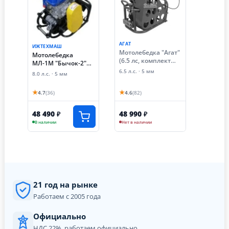
АГАТ
ИЖТЕХМАШ
Мотолебедка "Агат"
Мотолебедка
(6.5 лс, комплект
МЛ-1М "Бычок-2"
навесного
8,0 л.с. НОЖНАЯ,
6.5 л.с. · 5 мм
8.0 л.с. · 5 мм
оборудования)
НАБОР с ПЛУГОМ
(Ижтехмаш)
★
★
4.7
(36)
4.6
(82)
(НАБОР с ПЛУГОМ)
48 490
48 990
₽
₽
В наличии
Нет в наличии
21 год на рынке
Работаем с 2005 года
Официально
НДС 22%, работаем официально