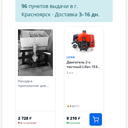
96
пунктов выдачи в г.
Красноярск
·
Доставка
3–16 дн.
LIFAN
Двигатель 2-х
тактный Lifan 1E48F
(63 куб см)
3 л.с.
Насадка-
пропольник для
бензотриммера (26
мм, 7 шлицов)
★
4.6
(91)
2 728
8 210
₽
₽
Нет в наличии
В наличии