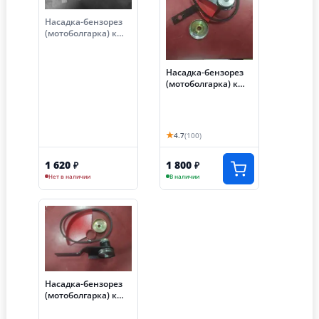
Насадка-бензорез
(мотоболгарка) к
бензопиле Partner
350, Husqvarna
137(Ø круга - 150
Насадка-бензорез
мм)
(мотоболгарка) к
китайской
бензопиле
4518,4520,5218,5220
(Ø круга - 150 мм)
★
4.7
(100)
1 620
1 800
₽
₽
Нет в наличии
В наличии
Насадка-бензорез
(мотоболгарка) к
китайской
бензопиле