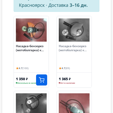
Красноярск
·
Доставка
3–16 дн.
Насадка-бензорез
Насадка-бензорез
(мотоболгарка) к
(мотоболгарка) к
бензопиле Stihl 180
китайской
(Ø круга - 150 мм)
бензопиле 3816 (Ø
круга - 150 мм)
★
★
4.7
(100)
4.7
(89)
1 350
1 365
₽
₽
Несколько в наличии
Нет в наличии