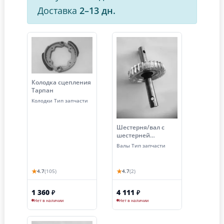
Доставка
2–13 дн.
Колодка сцепления
Тарпан
Колодки Тип запчасти
Шестерня/вал с
шестерней
редуктора МК
Валы Тип запчасти
Тарпан (32 зуба)
★
★
4.7
(105)
4.7
(2)
1 360
4 111
₽
₽
Нет в наличии
Нет в наличии