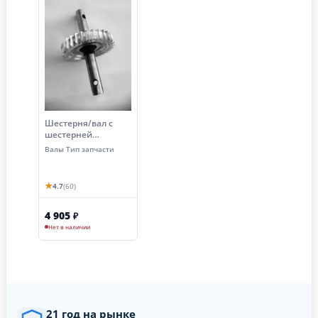
Шестерня/вал с
шестерней
редуктора МК
Валы Тип запчасти
Тарпан (27 зубов)
★
4.7
(60)
4 905
₽
Нет в наличии
21 год на рынке