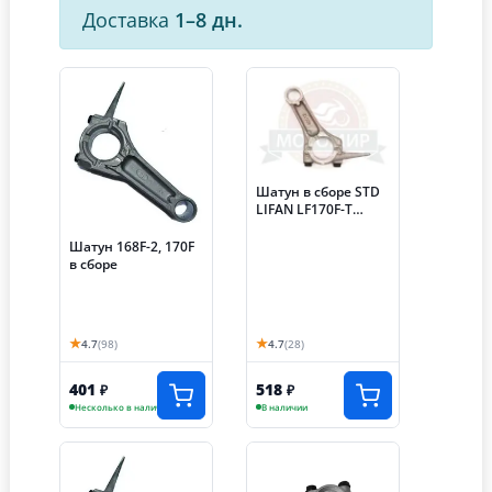
Доставка
1–8 дн.
Шатун в сборе STD
LIFAN LF170F-T
(13200|168F)
Шатун 168F-2, 170F
в сборе
★
★
4.7
(98)
4.7
(28)
401
518
₽
₽
Несколько в наличии
В наличии