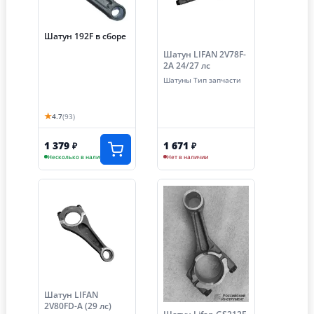
Шатун 192F в сборе
Шатун LIFAN 2V78F-
2A 24/27 лс
Шатуны Тип запчасти
★
4.7
(93)
1 379
1 671
₽
₽
Несколько в наличии
Нет в наличии
Шатун LIFAN
2V80FD-A (29 лс)