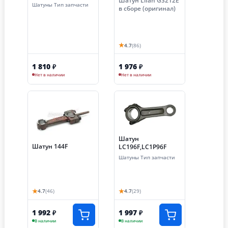
Шатун Lifan GS212E
Шатуны Тип запчасти
в сборе (оригинал)
★
4.7
(86)
1 810
1 976
₽
₽
Нет в наличии
Нет в наличии
Шатун
Шатун 144F
LC196F,LC1P96F
Шатуны Тип запчасти
★
★
4.7
(46)
4.7
(29)
1 992
1 997
₽
₽
В наличии
В наличии