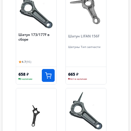
Шатун 173/177F в
Шатун LIFAN 156F
сборе
Шатуны Тип запчасти
★
4.7
(95)
658
665
₽
₽
В наличии
Нет в наличии