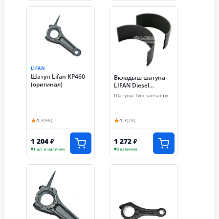
LIFAN
Шатун Lifan KP460
Вкладыш шатуна
(оригинал)
LIFAN Diesel
13131/C192F (ПАРА)
Шатуны Тип запчасти
★
★
4.7
(98)
4.7
(28)
1 204
1 272
₽
₽
1 шт. в наличии
В наличии