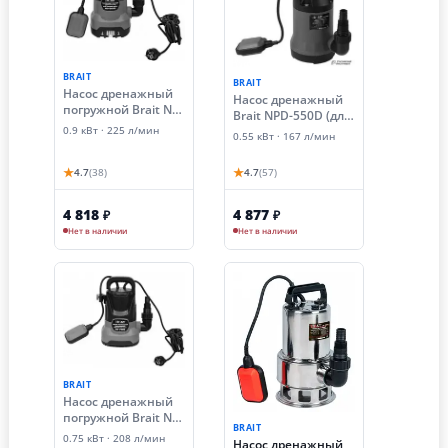
BRAIT
BRAIT
Насос дренажный
Насос дренажный
погружной Brait ND-
Brait NPD-550D (для
900D (0.9 кВт,
грязной воды)
0.9 кВт · 225 л/мин
0.55 кВт · 167 л/мин
грязная вода)
★
★
4.7
(38)
4.7
(57)
4 818
4 877
₽
₽
Нет в наличии
Нет в наличии
BRAIT
Насос дренажный
погружной Brait ND-
BRAIT
750C (0.75 кВт,
0.75 кВт · 208 л/мин
Насос дренажный