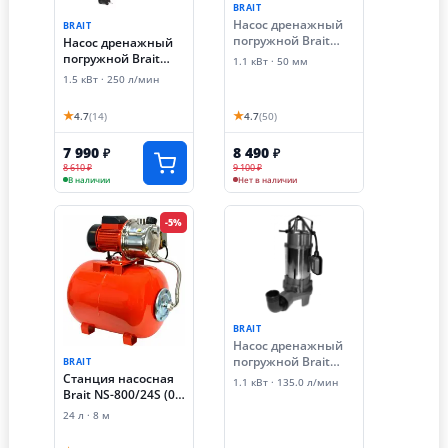
BRAIT
Насос дренажный
BRAIT
погружной Brait
Насос дренажный
NDF-1100BS (1.1 кВт,
погружной Brait
1.1 кВт · 50 мм
фекальный, с
NDF-1500B
1.5 кВт · 250 л/мин
ножом)
(1500Вт,фекальный,
с ножом, чугун)
★
★
4.7
(14)
4.7
(50)
7 990
8 490
₽
₽
8 610 ₽
9 100 ₽
В наличии
Нет в наличии
-5%
BRAIT
Насос дренажный
погружной Brait
BRAIT
NPDF-1100BS
Станция насосная
1.1 кВт · 135.0 л/мин
(нержавейка с
Brait NS-800/24S (0.8
ножом, для
кВт)
24 л · 8 м
фекальных вод)