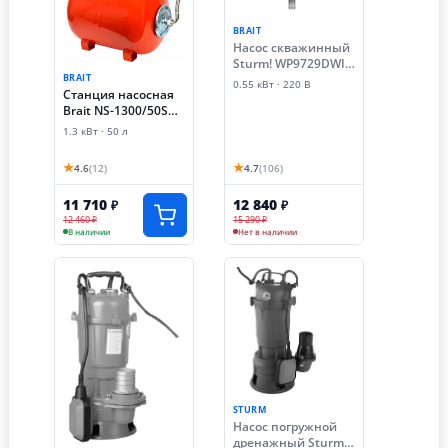
BRAIT
Насос скважинный
Sturm! WP9729DWI
(0.55 кВт)
BRAIT
0.55 кВт · 220 В
Станция насосная
Brait NS-1300/50S
(1.3 кВт)
1.3 кВт · 50 л
★
★
4.6
(12)
4.7
(106)
11 710
12 840
₽
₽
12 460 ₽
15 290 ₽
В наличии
Нет в наличии
STURM
Насос погружной
дренажный Sturm!