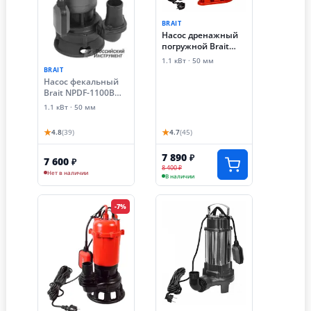
BRAIT
Насос дренажный
погружной Brait
NDF-1100S (1.1 кВт,
1.1 кВт · 50 мм
фекальный, без
BRAIT
ножа)
Насос фекальный
Brait NPDF-1100B
(чугунный с ножом)
1.1 кВт · 50 мм
★
★
4.8
(39)
4.7
(45)
7 890
₽
7 600
₽
8 400 ₽
Нет в наличии
В наличии
-7%