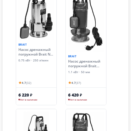
BRAIT
Насос дренажный
погружной Brait ND-
BRAIT
1100DS (1100Вт, для
0.75 кВт · 250 л/мин
Насос дренажный
грязной воды)
погружной Brait
NDF-1100G (1.1 кВт,
1.1 кВт · 50 мм
сетка, грязная вода)
★
★
4.7
(32)
4.7
(37)
6 220
6 420
₽
₽
Нет в наличии
Нет в наличии