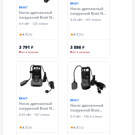
BRAIT
BRAIT
Насос дренажный
Насос дренажный
погружной Brait ND-
погружной Brait ND-
550D (0.55 кВт,
0.55 кВт · 167 л/мин
400D (0.4 кВт,
грязная вода)
0.4 кВт · 125 л/мин
грязная вода)
★
★
4.7
(39)
4.7
(35)
3 791
3 886
₽
₽
Нет в наличии
Нет в наличии
BRAIT
BRAIT
Насос дренажный
Насос дренажный
погружной Brait ND-
погружной Brait
550C (0.55 кВт,
NPD-400D (для
0.55 кВт · 167 л/мин
0.4 кВт · 135.0 л/мин
чистая вода)
грязной воды)
★
★
4.7
(29)
4.7
(15)