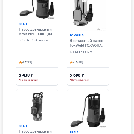
BRAIT
Насос дренажный
Brait NPD-900D (для
FOXWELD
грязной воды)
Дренажный насос
0.9 кВт · 234 л/мин
FoxWeld FOXAQUA
DPS-1100F (1.1 кВт)
1.1 кВт · 38 мм
★
★
4.7
(53)
4.7
(95)
5 430
5 698
₽
₽
Нет в наличии
Нет в наличии
BRAIT
Насос дренажный
BRAIT