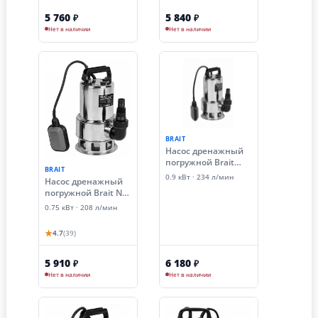
5 760
5 840
₽
₽
Нет в наличии
Нет в наличии
BRAIT
Насос дренажный
погружной Brait
BRAIT
NPD- 900DS ( для
0.9 кВт · 234 л/мин
Насос дренажный
грязной воды)
погружной Brait ND-
750DS (0.75 кВт,
0.75 кВт · 208 л/мин
грязная вода)
★
4.7
(39)
5 910
6 180
₽
₽
Нет в наличии
Нет в наличии