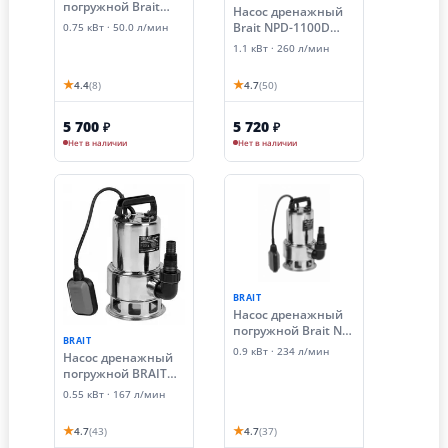
погружной Brait
Насос дренажный
NPDF- 750G
Brait NPD-1100D
0.75 кВт · 50.0 л/мин
(чугунный без
(для грязной воды)
1.1 кВт · 260 л/мин
ножа, для
фекальных вод)
★
★
4.4
(8)
4.7
(50)
5 700
5 720
₽
₽
Нет в наличии
Нет в наличии
BRAIT
Насос дренажный
погружной Brait ND-
BRAIT
900DS (0.9 кВт,
0.9 кВт · 234 л/мин
Насос дренажный
грязная вода)
погружной BRAIT
ND-550DS (0.55 кВт,
0.55 кВт · 167 л/мин
грязная вода)
★
★
4.7
(43)
4.7
(37)