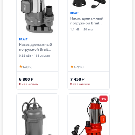
BRAIT
Насос дренажный
погружной Brait
NDF-1100B (1.1 кВт,
1.1 кВт · 50 мм
чугунный с ножом,
фекальный)
BRAIT
Насос дренажный
погружной Brait
NPDF-550S ( для
0.55 кВт · 168 л/мин
фекальных вод)
★
★
4.3
(10)
4.7
(43)
6 800
7 450
₽
₽
Нет в наличии
Нет в наличии
-6%