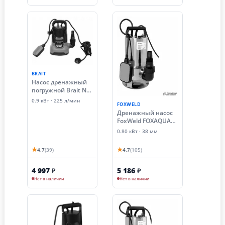
BRAIT
Насос дренажный
погружной Brait ND-
900C ( 0.9 кВт,
0.9 кВт · 225 л/мин
FOXWELD
чистая вода)
Дренажный насос
FoxWeld FOXAQUA
DPS-800F (800 Вт)
0.80 кВт · 38 мм
★
★
4.7
(39)
4.7
(105)
4 997
5 186
₽
₽
Нет в наличии
Нет в наличии