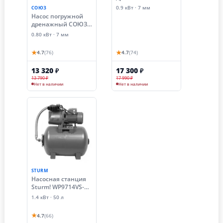
WP9709SW
0.9 кВт · 7 мм
СОЮЗ
Насос погружной
дренажный СОЮЗ
НГС-9708СВ
0.80 кВт · 7 мм
★
★
4.7
(76)
4.7
(74)
13 320
17 300
₽
₽
13 790 ₽
17 990 ₽
Нет в наличии
Нет в наличии
STURM
Насосная станция
Sturm! WP9714VS-50
(1.4 кВт)
1.4 кВт · 50 л
★
4.7
(66)