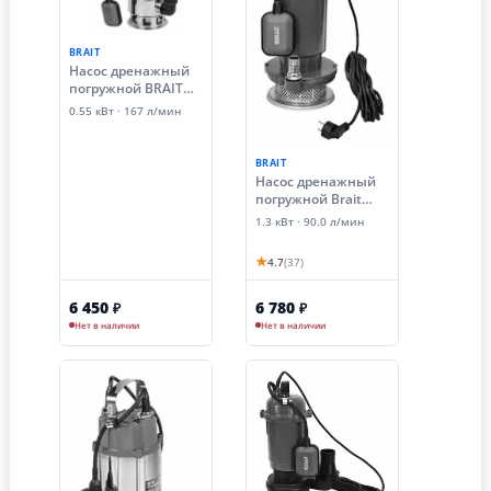
BRAIT
Насос дренажный
погружной BRAIT
NPD- 550DS ( для
0.55 кВт · 167 л/мин
грязной воды)
BRAIT
Насос дренажный
погружной Brait
NDF-1300G (1.3 кВт,
1.3 кВт · 90.0 л/мин
сетка, грязная вода)
★
4.7
(37)
6 450
6 780
₽
₽
Нет в наличии
Нет в наличии