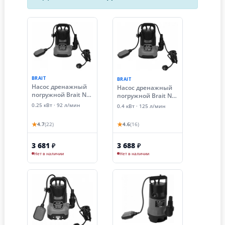
BRAIT
BRAIT
Насос дренажный
Насос дренажный
погружной Brait ND-
погружной Brait ND-
250C (0.25 кВт,
400C (0.4 кВт,
0.25 кВт · 92 л/мин
0.4 кВт · 125 л/мин
чистая вода)
чистая вода)
★
★
4.7
(22)
4.6
(16)
3 681
3 688
₽
₽
Нет в наличии
Нет в наличии