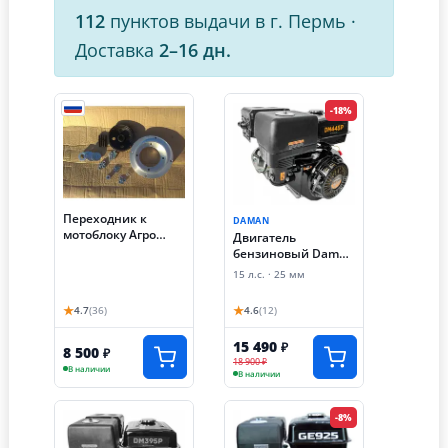
112
пунктов выдачи в г. Пермь
·
Доставка
2–16 дн.
-18%
Переходник к
DAMAN
мотоблоку Агро
Двигатель
(Агрос) для
бензиновый Daman
установки
DM1525 (15 лс, 25
15 л.с. · 25 мм
современного
мм)
двигателя (13-20 лс)
★
★
4.7
(36)
4.6
(12)
15 490
₽
8 500
₽
18 900 ₽
В наличии
В наличии
-8%