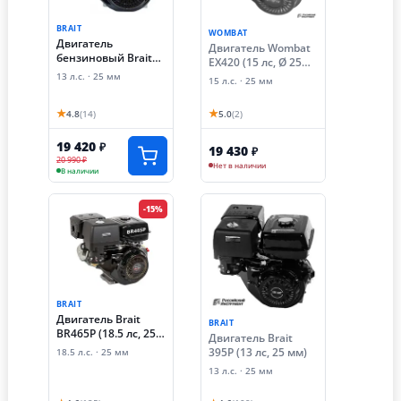
BRAIT
WOMBAT
Двигатель
Двигатель Wombat
бензиновый Brait
EX420 (15 лс, Ø 25
GE1325 (13 лс, 25
мм)
13 л.с. · 25 мм
15 л.с. · 25 мм
мм)
★
★
4.8
(14)
5.0
(2)
19 420
₽
19 430
₽
20 990 ₽
Нет в наличии
В наличии
-15%
BRAIT
Двигатель Brait
BRAIT
BR465P (18.5 лс, 25
Двигатель Brait
мм)
395P (13 лс, 25 мм)
18.5 л.с. · 25 мм
13 л.с. · 25 мм