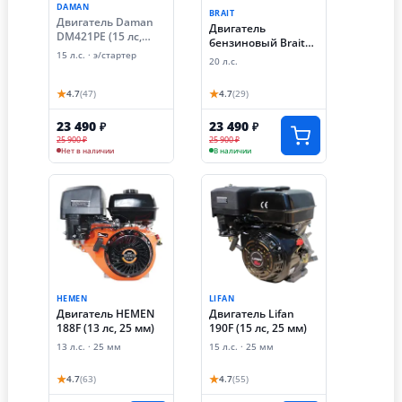
DAMAN
BRAIT
Двигатель Daman
Двигатель
DM421PE (15 лc,
бензиновый Brait
электростартер, 25
BR480P (20 лс,
15 л.с. · э/стартер
20 л.с.
мм)
ручной старт)
★
★
4.7
(47)
4.7
(29)
23 490
23 490
₽
₽
25 900 ₽
25 900 ₽
Нет в наличии
В наличии
HEMEN
LIFAN
Двигатель HEMEN
Двигатель Lifan
188F (13 лс, 25 мм)
190F (15 лс, 25 мм)
13 л.с. · 25 мм
15 л.с. · 25 мм
★
★
4.7
(63)
4.7
(55)