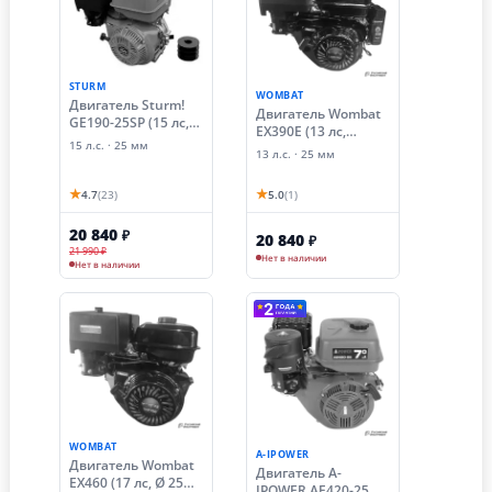
STURM
WOMBAT
Двигатель Sturm!
Двигатель Wombat
GE190-25SP (15 лс,
EX390E (13 лс,
25 мм)
15 л.с. · 25 мм
электростартер, 25
13 л.с. · 25 мм
мм)
★
★
4.7
(23)
5.0
(1)
20 840
₽
20 840
₽
21 990 ₽
Нет в наличии
Нет в наличии
WOMBAT
A-IPOWER
Двигатель Wombat
Двигатель A-
EX460 (17 лс, Ø 25
IPOWER AE420-25