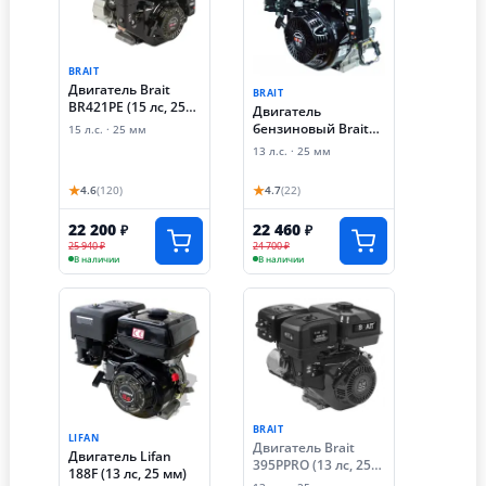
BRAIT
Двигатель Brait
BRAIT
BR421PE (15 лс, 25
Двигатель
мм, электростартер)
бензиновый Brait
15 л.с. · 25 мм
GE1325E (13 лс,
13 л.с. · 25 мм
электростартер, 25
мм)
★
★
4.6
(120)
4.7
(22)
22 200
22 460
₽
₽
25 940 ₽
24 700 ₽
В наличии
В наличии
BRAIT
LIFAN
Двигатель Brait
Двигатель Lifan
395PPRO (13 лс, 25
188F (13 лс, 25 мм)
мм)