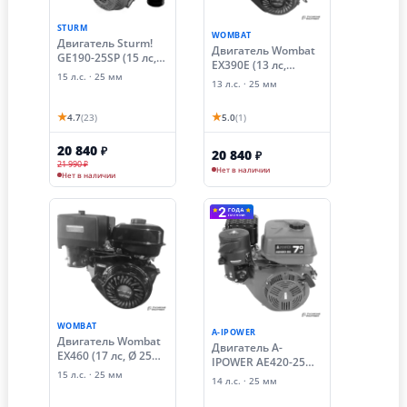
STURM
WOMBAT
Двигатель Sturm!
Двигатель Wombat
GE190-25SP (15 лс,
EX390E (13 лс,
25 мм)
15 л.с. · 25 мм
электростартер, 25
13 л.с. · 25 мм
мм)
★
★
4.7
(23)
5.0
(1)
20 840
₽
20 840
₽
21 990 ₽
Нет в наличии
Нет в наличии
WOMBAT
A-IPOWER
Двигатель Wombat
Двигатель A-
EX460 (17 лс, Ø 25
IPOWER AE420-25
мм)
15 л.с. · 25 мм
(14 лс, Ø 25 мм)
14 л.с. · 25 мм