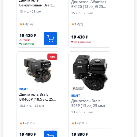
Двигатель
Двигатель Wombat
бензиновый Brait
EX420 (15 лс, Ø 25
GE1325 (13 лс, 25
мм)
13 л.с. · 25 мм
15 л.с. · 25 мм
мм)
★
★
4.8
(14)
5.0
(2)
19 420
₽
19 430
₽
20 990 ₽
Нет в наличии
В наличии
-15%
BRAIT
Двигатель Brait
BRAIT
BR465P (18.5 лс, 25
Двигатель Brait
мм)
395P (13 лс, 25 мм)
18.5 л.с. · 25 мм
13 л.с. · 25 мм
★
★
4.6
(125)
4.6
(109)
19 490
19 890
₽
₽