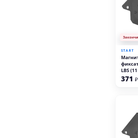
Законч
START
Магни
фиксат
LBS (11
371
₽