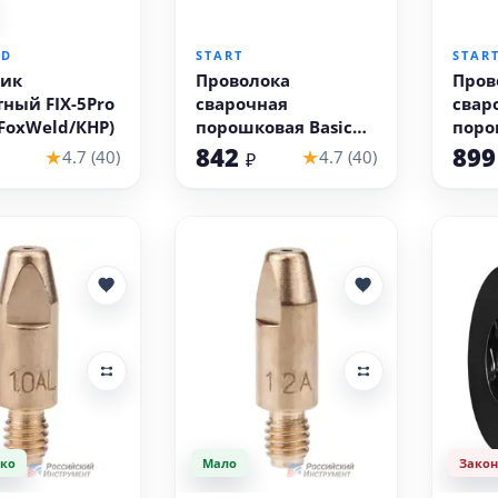
 корзину
В корзину
LD
START
STAR
ник
Проволока
Пров
ный FIX-5Pro
сварочная
свар
 FoxWeld/КНР)
порошковая Basic
поро
E71T-GS д.1,0 (1кг)
E71T-
842
89
★
★
4.7 (40)
4.7 (40)
₽
START STB7110
STAR
ко
Мало
Зако
 корзину
В корзину