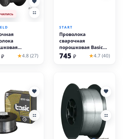
нчились
В корзину
ELD
START
очная
Проволока
олока
сварочная
шковая
порошковая Basic
ELD E71T-GS
E71T-GS д.0,8 (0,5кг)
6
745
★
★
4.8 (27)
4.7 (40)
₽
₽
кг, 0.8 мм, для
START STB71805
и без газа)