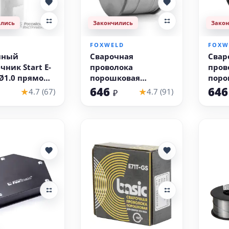
ились
Закончились
Зако
FOXWELD
FOXW
чный
Сварочная
Свар
чник Start E-
проволока
пров
Ø1.0 прямой
порошковая
поро
ная/
Foxweld E71T-GS (0.9
FOXW
646
64
★
★
4.7 (67)
4.7 (91)
₽
ковая/
кг, 0.8 мм, для
(0.9 
веющая
сварки без газа)
сварк
ока,
ка 20 шт)