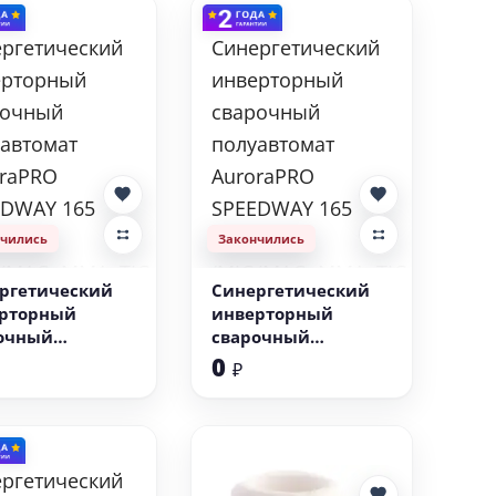
нчились
Закончились
ргетический
Синергетический
рторный
инверторный
очный
сварочный
автомат
полуавтомат
0
₽
raPRO
AuroraPRO
DWAY 165
SPEEDWAY 165
RGIC
SYNERGIC
/MAG+MMA+TIG
(MIG/MAG+MMA+TIG
lift)