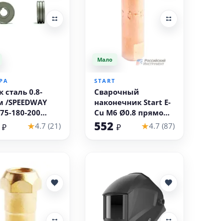
Мало
В корзину
В корзину
РА
START
 сталь 0.8-
Сварочный
м /SPEEDWAY
наконечник Start E-
175-180-200
Cu M6 Ø0.8 прямой
MAN 165-185-
(стальная/
2
552
★
★
4.7 (21)
4.7 (87)
₽
₽
Динамика 1600-
порошковая/
-2000
нержавеющая
проволока,
упаковка 20 шт)