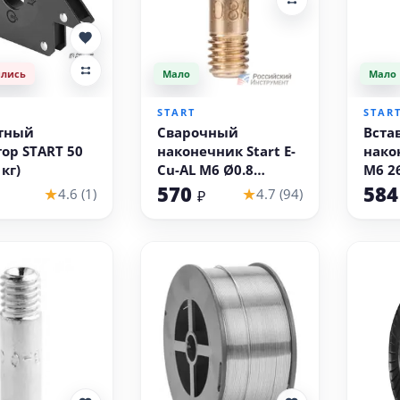
ились
Мало
Мало
В корзину
START
STAR
тный
Сварочный
Вста
ор START 50
наконечник Start E-
нако
 кг)
Cu-AL M6 Ø0.8
M6 2
прямой
10 ш
570
58
★
★
4.6 (1)
4.7 (94)
₽
(алюминиевая
проволока,
упаковка 20 шт)