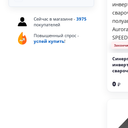
Сейчас в магазине -
3975
покупателей
Повышенный спрос -
успей купить
!
Законч
Синер
инвер
сваро
полуа
0
Aurora
₽
SPEEDW
SYNERG
(MIG/
lift)