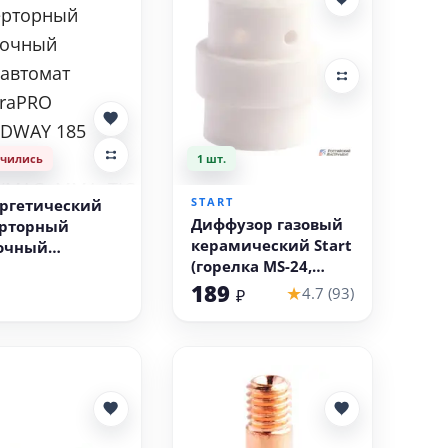
нчились
1 шт.
В корзину
START
ргетический
Диффузор газовый
рторный
керамический Start
очный
(горелка MS-24,
автомат
упаковка 10 шт)
189
raPRO
★
4.7 (93)
₽
DWAY 185
RGIC
/MAG+MMA+TIG