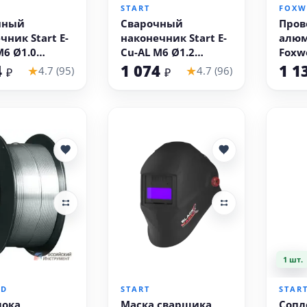
START
FOXW
чный
Сварочный
Пров
чник Start E-
наконечник Start E-
алю
M6 Ø1.0
Cu-AL M6 Ø1.2
Foxwe
еский
конический
АМг5/
4
1 074
1 1
★
★
4.7 (95)
4.7 (96)
₽
₽
иниевая
(алюминиевая
0.8 м
ока,
проволока,
варк
ка 20 шт)
упаковка 20 шт)
1 шт.
 корзину
В корзину
LD
START
STAR
лока
Маска сварщика
Сопло