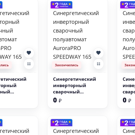
ились
Закончились
Зако
гетический
Синергетический
Сине
торный
инверторный
инве
чный
сварочный
свар
втомат
полуавтомат
полу
0
0
₽
₽
PRO
AuroraPRO
Auro
AY 165
SPEEDWAY 165
SPEE
IC
SYNERGIC
SYNE
MAG+MMA+TIG
(MIG/MAG+MMA+TIG
(MIG
lift)
lift)