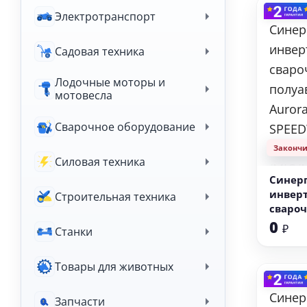
Электротранспорт
Садовая техника
Лодочные моторы и
мотовесла
Сварочное оборудование
Законч
Силовая техника
Синер
инвер
Строительная техника
сваро
полуа
0
₽
Станки
Aurora
SPEEDW
Товары для животных
SYNERG
(MIG/
lift)
Запчасти