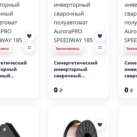
ились
Закончились
Зако
гетический
Синергетический
Сине
торный
инверторный
инве
чный
сварочный
свар
втомат
полуавтомат
полу
0
0
PRO
AuroraPRO
Auro
₽
₽
AY 185
SPEEDWAY 185
SPEE
IC
SYNERGIC
SYNE
MAG+MMA+TIG
(MIG/MAG+MMA+TIG
(MIG
lift)
lift)