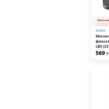
Законч
START
Магни
фиксат
LBS (23
569
₽