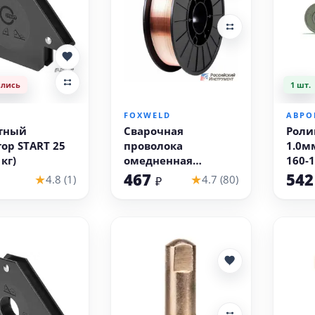
ились
1 шт.
В корзину
FOXWELD
АВРО
тный
Сварочная
Ролик
ор START 25
проволока
1.0м
 кг)
омедненная
160-
Foxweld ER70S-6 (1
OVER
467
54
★
★
4.8 (1)
4.7 (80)
₽
кг, 1.0 мм)
205 
1800