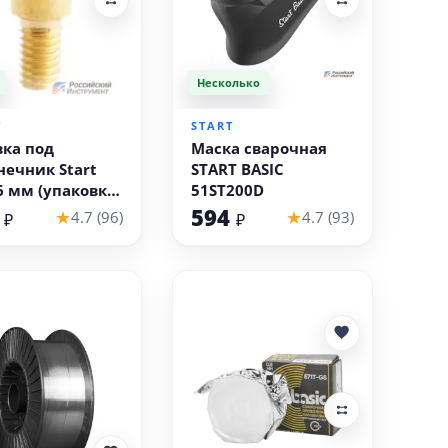
Несколько
В корзину
В корзину
T
START
вка под
Маска сварочная
нечник Start
START BASIC
6 мм (упаковка
51ST200D
т)
4
594
★
★
4.7 (96)
4.7 (93)
₽
₽