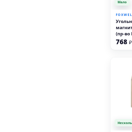
Мало
В
FOXWE
Уголь
магнит
(пр-во
768
₽
Несколь
В