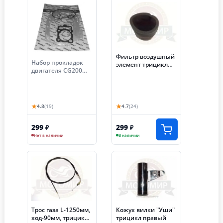
Фильтр воздушный
Набор прокладок
элемент трицикл
двигателя CG200
АЯКС (губка)
(163FML-2)
трицикла Аякс
★
★
4.8
(19)
4.7
(24)
299
299
₽
₽
Нет в наличии
В наличии
Трос газа L-1250мм,
Кожух вилки "Уши"
ход-90мм, трицикл
трицикл правый