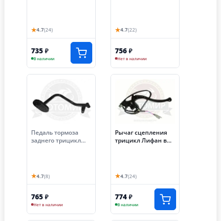
ход-80мм, трицикл
АЯКС-030/035 (S-
Лифан
NCZF030)
★
★
4.7
(24)
4.7
(22)
735
756
₽
₽
В наличии
Нет в наличии
Педаль тормоза
Рычаг сцепления
заднего трицикл
трицикл Лифан в
Лифан
сборе (Пр)
★
★
4.7
(8)
4.7
(24)
765
774
₽
₽
Нет в наличии
В наличии