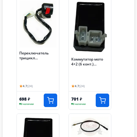
Переключатель
трицикл
Коммутатор мото
АЯКС-030/035,
4+2 (6 конт.)
правый (S-P59E080)
трицикл
АЯКС-030/035 (S-
NCZE050) (НАБОР)
★
★
4.7
(24)
4.7
(24)
698
701
₽
₽
В наличии
В наличии