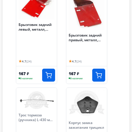
Брызговик задний
левый, металл,
АЯКС-030/035 (S-
Брызговик задний
P591C635)
правый, металл,
АЯКС-030/035 (S-
P591C640)
★
★
4.7
(24)
4.7
(24)
167
167
₽
₽
В наличии
В наличии
Трос тормоза
(ручника) L-430 мм.
Корпус замка
№3 трицикл Лифан
зажигания трицикл
НО