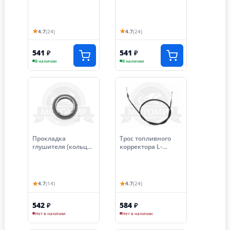
левый
★
★
4.7
(24)
4.7
(24)
541
541
₽
₽
В наличии
В наличии
Прокладка
Трос топливного
глушителя (кольцо)
корректора L-
D52мм d30мм
1070мм, ход-80мм,
(колено/глушитель)
Лифан, МотоМир
трицикл графит
★
★
4.7
(14)
4.7
(24)
542
584
₽
₽
Нет в наличии
Нет в наличии