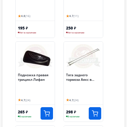
★
★
4.8
(16)
4.7
(11)
195
250
₽
₽
Нет в наличии
Нет в наличии
Подножка правая
Тяга заднего
трицикл Лифан
тормоза Аякс в
сборе с пружиной и
гайкой НО
★
★
4.7
(24)
4.7
(24)
265
298
₽
₽
В наличии
В наличии