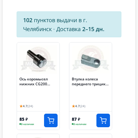
102
пунктов выдачи в г.
Челябинск
·
Доставка
2–15 дн.
Ось коромысел
Втулка колеса
нижних CG200
переднего трицикл
Лифан Трицикл200
Лифан левая
Аякс 30 мм
★
★
4.7
(24)
4.7
(24)
85
87
₽
₽
В наличии
В наличии