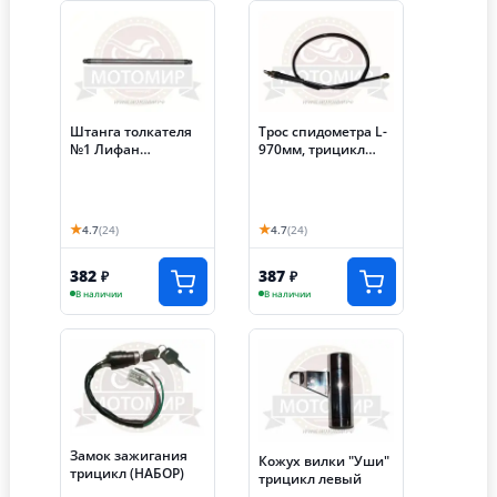
Штанга толкателя
Трос спидометра L-
№1 Лифан
970мм, трицикл
HW167MM
Лифан СО (НеРР)
Трицикл200 Аякс
как на Иж,
МотоМир
★
★
4.7
(24)
4.7
(24)
382
387
₽
₽
В наличии
В наличии
Замок зажигания
Кожух вилки "Уши"
трицикл (НАБОР)
трицикл левый