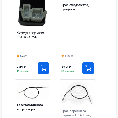
Трос спидометра,
трицикл
АЯКС-030/035 (S-
NCZF040)
Коммутатор мото
4+3 (6 конт.)
трицикл Лифан 250
см3
★
★
4.7
(24)
4.7
(24)
701
712
₽
₽
В наличии
В наличии
Трос топливного
корректора L-
Трос переднего
1130мм, ход-90мм,
тормоза L-1460мм,
трицикл