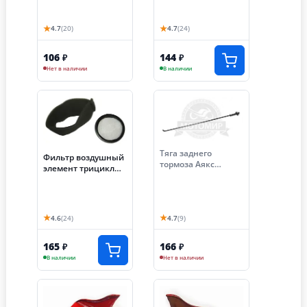
(НАБОР)
★
★
4.7
(20)
4.7
(24)
106
144
₽
₽
Нет в наличии
В наличии
Тяга заднего
Фильтр воздушный
тормоза Аякс
элемент трицикл
300/350 передняя в
(губка)
сборе с пружиной и
100*100*130мм
гайкой (S-P59D240)
★
★
4.6
(24)
4.7
(9)
165
166
₽
₽
В наличии
Нет в наличии