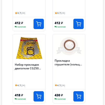
★
★
4.7
(24)
4.7
(24)
412
412
₽
₽
В наличии
В наличии
Прокладка
глушителя (кольцо)
Набор прокладок
(колено/головка)
двигателя CG250
трицикл
(167FMM) 67,00 мм
трицикла Аякс
★
★
4.7
(24)
4.7
(24)
418
430
₽
₽
В наличии
В наличии