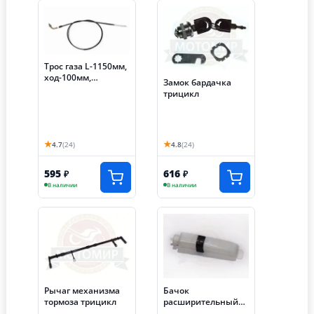
Трос газа L-1150мм,
ход-100мм,
Замок бардачка
загнутый, трицикл
трицикл
АЯКС-030/035 (S-
NCZF020)
★
★
4.7
(24)
4.8
(24)
595
616
₽
₽
В наличии
В наличии
Рычаг механизма
Бачок
тормоза трицикл
расширительный
радаиатора Lifan