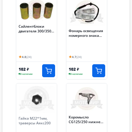
Сайлентблоки
Фонарь освещения
двигателя 300/350
номерного знака
(S-NCZJ270)
трицикл
(1комп.=3шт)
★
★
4.8
(24)
4.7
(24)
102
102
₽
₽
В наличии
В наличии
Коромысло
Гайка М22*1мм,
CG125/250 нижнее
траверсы Аякс200
Лифан Трицикл200
Аякс (Хантер125)