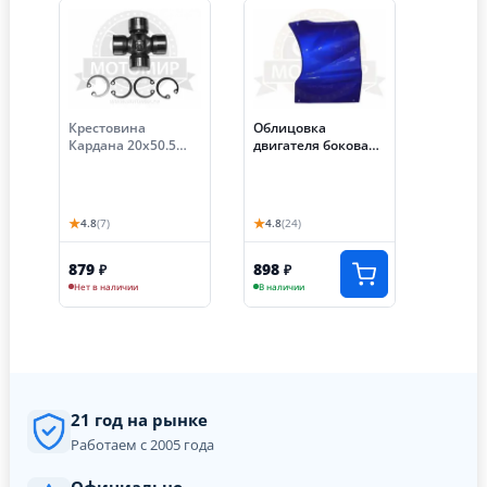
Крестовина
Облицовка
Кардана 20х50.5
двигателя боковая
Аякс (трицикл)
трицикл Аякс левая
цвета в
ассортимете
★
★
4.8
(7)
4.8
(24)
879
898
₽
₽
Нет в наличии
В наличии
21 год на рынке
Работаем с 2005 года
Официально