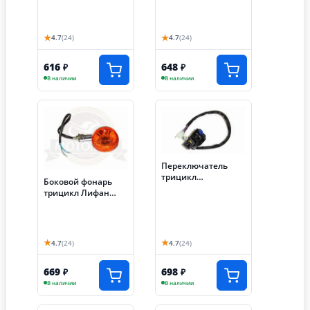
200/250 см3
★
★
4.7
(24)
4.7
(24)
616
648
₽
₽
В наличии
В наличии
Переключатель
трицикл
Боковой фонарь
АЯКС-030/035,
трицикл Лифан
левый (S-P59E070)
правый
★
★
4.7
(24)
4.7
(24)
669
698
₽
₽
В наличии
В наличии