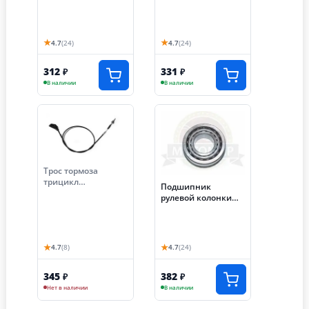
Лифан, МотоМир
★
★
4.7
(24)
4.7
(24)
312
331
₽
₽
В наличии
В наличии
Трос тормоза
трицикл
Подшипник
АЯКС-030/035 (S-
рулевой колонки
NCZF010)
7205 (25x52x16,25)
(30205)
конический,
подходит на все
★
★
4.7
(8)
4.7
(24)
трициклы
345
382
₽
₽
Нет в наличии
В наличии