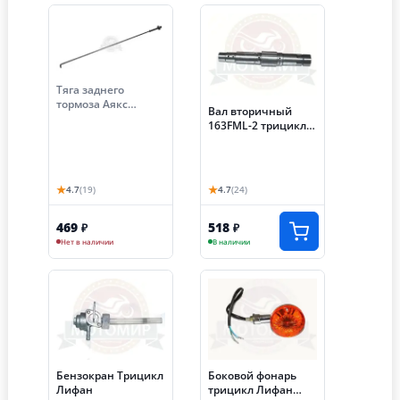
Тяга заднего
тормоза Аякс
Вал вторичный
300/350 задняя в
163FML-2 трицикла
сборе с пружиной и
Аякс250 голый
гайкой (980 мм) (S-
P59D250)
★
★
4.7
(19)
4.7
(24)
469
518
₽
₽
Нет в наличии
В наличии
Бензокран Трицикл
Боковой фонарь
Лифан
трицикл Лифан