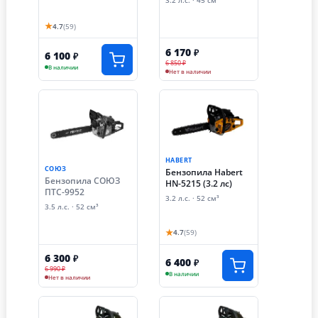
3.2 л.с. · 45 см³
★
4.7
(59)
6 170
₽
6 100
₽
6 850 ₽
В наличии
Нет в наличии
HABERT
СОЮЗ
Бензопила Habert
Бензопила СОЮЗ
HN-5215 (3.2 лс)
ПТС-9952
3.2 л.с. · 52 см³
3.5 л.с. · 52 см³
★
4.7
(59)
6 300
₽
6 400
₽
6 990 ₽
В наличии
Нет в наличии