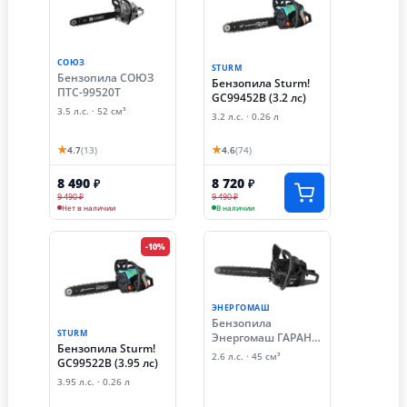
СОЮЗ
STURM
Бензопила СОЮЗ
Бензопила Sturm!
ПТС-99520Т
GC99452B (3.2 лс)
3.5 л.с. · 52 см³
3.2 л.с. · 0.26 л
★
★
4.7
(13)
4.6
(74)
8 490
8 720
₽
₽
9 490 ₽
9 490 ₽
Нет в наличии
В наличии
-10%
ЭНЕРГОМАШ
Бензопила
STURM
Энергомаш ГАРАНТ
Бензопила Sturm!
БП1-37
2.6 л.с. · 45 см³
GC99522B (3.95 лс)
3.95 л.с. · 0.26 л