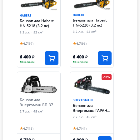
HABERT
HABERT
Бензопила Habert
Бензопила Habert
HN-5220 (3.2 лс)
HN-5218 (3.2 лс)
3.2 л.с. · 52 см³
3.2 л.с. · 52 см³
★
★
4.7
(97)
4.7
(96)
6 400
6 400
₽
₽
В наличии
В наличии
-10%
Бензопила
ЭНЕРГОМАШ
Энергомаш БП-37
Бензопила
Энергомаш ГАРАНТ
2.7 л.с. · 45 см³
БП1-45
2.7 л.с. · 45 см³
★
★
4.7
(15)
4.7
(41)
6 720
6 990