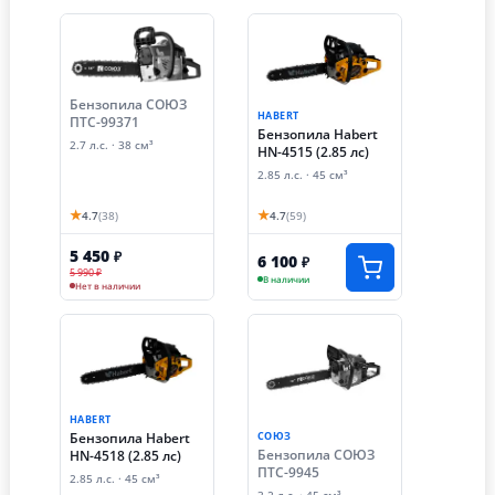
Бензопила СОЮЗ
HABERT
ПТС-99371
Бензопила Habert
2.7 л.с. · 38 см³
HN-4515 (2.85 лс)
2.85 л.с. · 45 см³
★
★
4.7
(38)
4.7
(59)
5 450
₽
6 100
₽
5 990 ₽
В наличии
Нет в наличии
HABERT
Бензопила Habert
СОЮЗ
Бензопила СОЮЗ
HN-4518 (2.85 лс)
ПТС-9945
2.85 л.с. · 45 см³