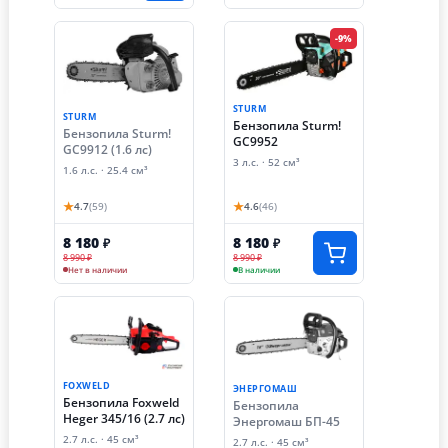
-9%
STURM
STURM
Бензопила Sturm!
Бензопила Sturm!
GC9952
GC9912 (1.6 лс)
3 л.с. · 52 см³
1.6 л.с. · 25.4 см³
★
★
4.7
(59)
4.6
(46)
8 180
8 180
₽
₽
8 990 ₽
8 990 ₽
Нет в наличии
В наличии
FOXWELD
ЭНЕРГОМАШ
Бензопила Foxweld
Бензопила
Heger 345/16 (2.7 лс)
Энергомаш БП-45
2.7 л.с. · 45 см³
2.7 л.с. · 45 см³