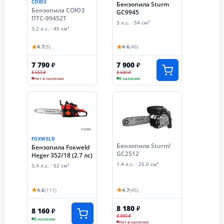
СОЮЗ
Бензопила Sturm
Бензопила СОЮЗ
GC9945
ПТС-99452Т
3 л.с. · 54 см³
3.2 л.с. · 45 см³
★
★
4.7
(5)
4.6
(46)
7 790
7 900
₽
₽
8 650 ₽
8 690 ₽
Нет в наличии
В наличии
FOXWELD
Бензопила Sturm!
Бензопила Foxweld
GC2512
Heger 352/18 (2.7 лс)
1.4 л.с. · 25.0 см³
3,4 л.с. · 52 см³
★
★
4.6
(111)
4.7
(45)
8 180
₽
8 160
₽
8 990 ₽
В наличии
Нет в наличии