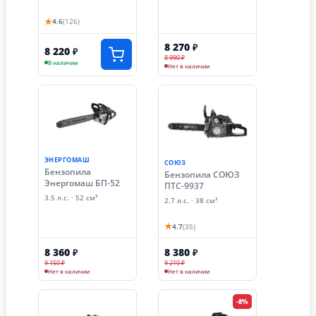
★
4.6
(126)
8 270
₽
8 220
₽
8 990 ₽
В наличии
Нет в наличии
ЭНЕРГОМАШ
СОЮЗ
Бензопила
Бензопила СОЮЗ
Энергомаш БП-52
ПТС-9937
3.5 л.с. · 52 см³
2.7 л.с. · 38 см³
★
4.7
(35)
8 360
8 380
₽
₽
9 150 ₽
9 210 ₽
Нет в наличии
Нет в наличии
-8%