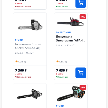
₽
₽
6 990 ₽
7 790 ₽
Нет в наличии
В наличии
-9%
ЭНЕРГОМАШ
Бензопила
STURM
Энергомаш ГАРАНТ
Бензопила Sturm!
БП1-52
3.5 л.с. · 52 см³
GC99372B (2.6 лс)
2.6 л.с. · 45 см³
★
★
4.7
(59)
4.6
(76)
7 360
7 630
₽
₽
7 990 ₽
8 390 ₽
Нет в наличии
В наличии
-9%
STURM