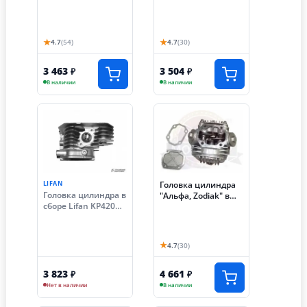
сборе 47 мм (70см3)
(клапана, распр.,
коромысло и т.д.)
(ГБЦ)
★
★
4.7
(54)
4.7
(30)
3 463
3 504
₽
₽
В наличии
В наличии
LIFAN
Головка цилиндра
Головка цилиндра в
"Альфа, Zodiak" в
сборе Lifan KP420
сборе 52 мм (110
(16 лс)
см3) (клапана,
распр 28 зуб,
коромысло)(ГБЦ)
★
4.7
(30)
3 823
4 661
₽
₽
Нет в наличии
В наличии