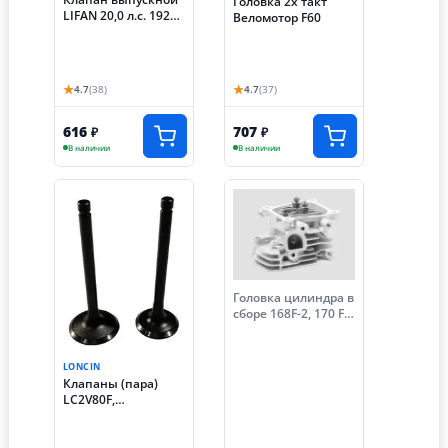
Головка 2х такт
LIFAN 20,0 л.с. 192F-
Веломотор F60
2T (KP460)
★
★
4.7
(38)
4.7
(37)
616
707
₽
₽
В наличии
В наличии
Головка цилиндра в
сборе 168F-2, 170 F
(6.5, 7 лс)
LONCIN
Клапаны (пара)
LC2V80F,
LC2P82F/500550037-
0001