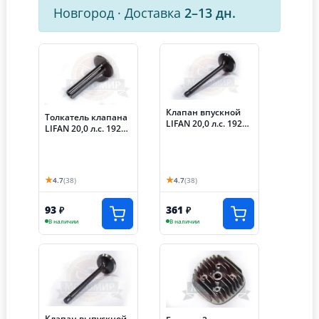
Новгород
·
Доставка
2–13 дн.
Клапан впускной
Толкатель клапана
LIFAN 20,0 л.с. 192F-
LIFAN 20,0 л.с. 192F-
2T (KP460)
2T (KP460) (14315-
A0810-0001)
★
★
4.7
(38)
4.7
(38)
93
361
₽
₽
В наличии
В наличии
Клапан выпускной