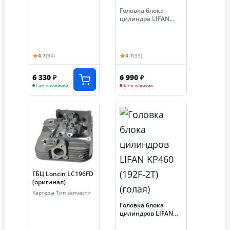
Головка блока
цилиндра LIFAN
192F/192F-2
★
★
4.7
(94)
4.7
(33)
6 330
6 990
₽
₽
1 шт. в наличии
Нет в наличии
ГБЦ Loncin LC196FD
(оригинал)
Картеры Тип запчасти
Головка блока
цилиндров LIFAN
KP460 (192F-2T)
(голая)