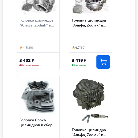
Головка цилиндра
Головка цилиндра
"Альфа, Zodiak" в
"Альфа, Zodiak" в
сборе 50 мм (100
сборе 39 мм (50см3)
см3) (клапана,
(клапана, распр.,
распр., коромысло и
коромысло и т.д.)
т.д.) (ГБЦ)
(ГБЦ)
★
★
4.7
(30)
4.7
(30)
3 402
3 419
₽
₽
Нет в наличии
В наличии
Головка блока
цилиндров в сборе
Головка цилиндра
LIFAN 168F-2/170F
"Альфа, Zodiak" в