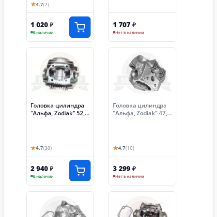
★
4.7
(7)
1 020
1 707
₽
₽
В наличии
Нет в наличии
Головка цилиндра
Головка цилиндра
"Альфа, Zodiak" 52,4
"Альфа, Zodiak" 47,0
мм (110 см3) с
мм (70см3) с
клапанами без
клапанами без
распредвала, без
распредвала,без
крышки кл..ГБЦ
крышки кл.
★
★
4.7
(30)
4.7
(10)
2 940
3 299
₽
₽
В наличии
Нет в наличии