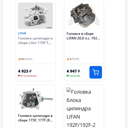
Головка в сборе
LIFAN
Головка цилиндра в
LIFAN 20,0 л.с. 192F-
сборе Lifan 170F-T,
2T (KP460) ГБЦ
KP230 (8 лс,
оригинал)
★
★
84.1
(44)
4.7
(38)
4 923
4 947
₽
₽
Нет в наличии
В наличии
Головка цилиндра в
сборе 173F, 177F (8,
9 лс)