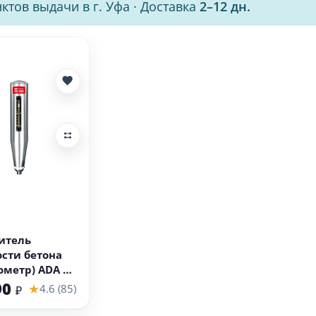
ктов выдачи в г. Уфа
·
Доставка
2–12 дн.
 корзину
итель
сти бетона
ометр) ADA SH
90
★
4.6 (85)
₽