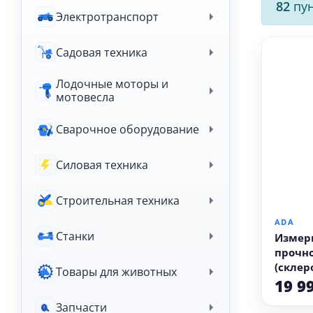
82
пун
Электротранспорт
Садовая техника
Лодочные моторы и
мотовесла
Сварочное оборудование
Силовая техника
В
Строительная техника
ADA
Станки
Измер
прочно
(склер
Товары для животных
225
19 9
Запчасти