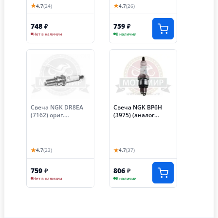
★
★
4.7
(24)
4.7
(26)
748
759
₽
₽
Нет в наличии
В наличии
Свеча NGK DR8EА
Свеча NGK BP6H
(7162) ориг.
(3975) (аналог
(китайский Минск,
А-17В) (V-LINE 18)
Simpler, Hunter)
(НА ВЕЛОМОТОР)
★
★
4.7
(23)
4.7
(37)
759
806
₽
₽
Нет в наличии
В наличии