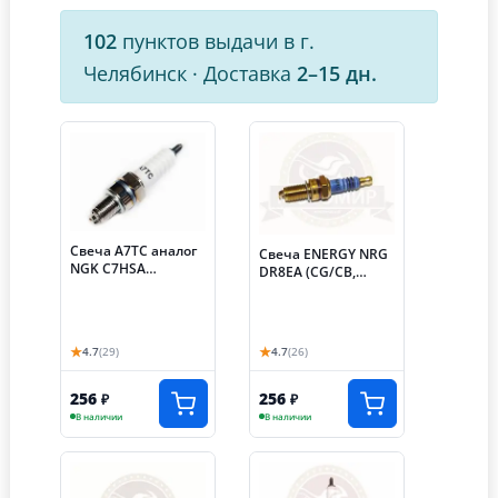
102
пунктов выдачи в г.
Челябинск
·
Доставка
2–15 дн.
Свеча A7TC аналог
Свеча ENERGY NRG
NGK C7HSA
DR8EА (CG/CB,
(китайскии 4х. такт.
китайский Минск,
двиг.) Альфа, Zodiak,
Simpler, Hunter)
YBR125, АТV50/125
ВАНЧАНГ
★
★
4.7
(29)
4.7
(26)
256
256
₽
₽
В наличии
В наличии