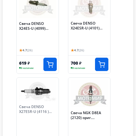
Свеча DENSO
Свеча DENSO
X24ESR-U (4101)
X24ES-U (4099)
аналог NGK DR8EА (
аналог NGK D8EА (
Минск, Simpler,
Минск, Simpler,
Hunter) 4т.
Hunter) 4т.
СG/CB125-250 cc.
СG/CB125-250 cc.
★
★
4.7
(26)
4.7
(26)
619
700
₽
₽
В наличии
В наличии
Свеча DENSO
X27ESR-U (4116 )
Свеча NGK D8EА
аналог NGK DR8ES (
(2120) ориг.
подходит на
(китайский Минск,
двигатель 172FMM)
Simpler, Hunter) 4т.
СG/CB125-250 cc.