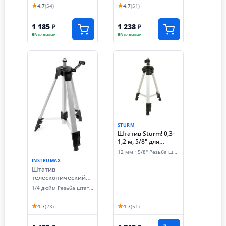
★
★
4.7
(54)
4.7
(51)
1 185
1 238
₽
₽
В наличии
В наличии
STURM
Штатив Sturm! 0,3-
1,2 м, 5/8" для
уровня лазерного
12 мм · 5/8" Резьба штатива
INSTRUMAX
Штатив
телескопический
INSTRUMAX TR-120
1/4 дюйм Резьба штатива
(резьба 1/4 и 5/8
дюймов)
★
★
4.7
(23)
4.7
(51)