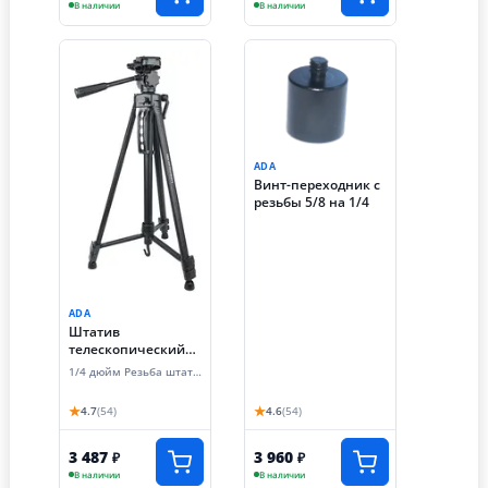
В наличии
В наличии
ADA
Винт-переходник с
резьбы 5/8 на 1/4
ADA
Штатив
телескопический
ADA Digit 167 (167
1/4 дюйм Резьба штатива
см, резьба 1/4
дюйма)
★
★
4.7
(54)
4.6
(54)
3 487
3 960
₽
₽
В наличии
В наличии