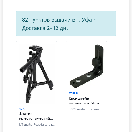
82
пунктов выдачи в г. Уфа
·
Доставка
2–12 дн.
STURM
Кронштейн
магнитный Sturm!
10x12x3,5см, 5/8"
ADA
5/8" Резьба штатива
Штатив
телескопический
ADA Digit 65 (65 см,
1/4 дюйм Резьба штатива
резьба 1/4 дюйма)