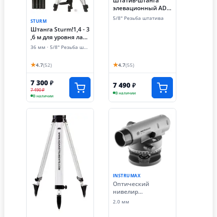
Штатив-штанга
элевационный ADA
SILVER PLUS в
5/8" Резьба штатива
STURM
комплекте с
Штанга Sturm!1,4 - 3
треногой (3.6 м,
,6 м для уровня лазе
резьба 1/4 и 5/8
рного, 5/8"
дюймов)
36 мм · 5/8" Резьба штатива
★
★
4.7
(52)
4.7
(55)
7 300
₽
7 490
₽
7 490 ₽
В наличии
В наличии
INSTRUMAX
Оптический
нивелир
INSTRUMAX AL-124
2.0 мм