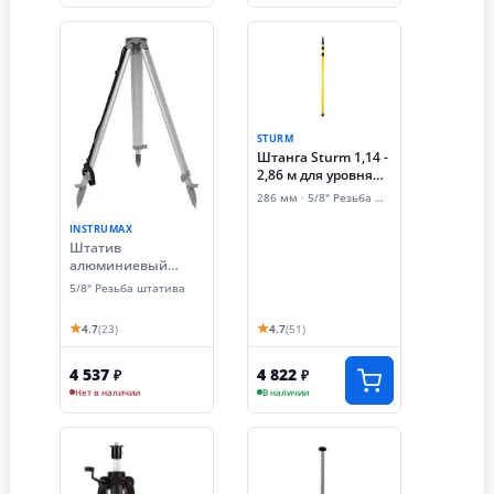
STURM
Штанга Sturm 1,14 -
2,86 м для уровня
лазерного, 5/8"
286 мм · 5/8" Резьба штатива
INSTRUMAX
Штатив
алюминиевый
геодезический
5/8" Резьба штатива
INSTRUMAX TR-160
(резьба 5/8 дюйма)
★
★
4.7
(23)
4.7
(51)
4 537
4 822
₽
₽
Нет в наличии
В наличии