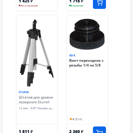
1 425
1 718
₽
₽
Нет в наличии
В наличии
ADA
Винт-переходник с
резьбы 1/4 на 5/8
STURM
Штатив для уровня
лазерного Sturm!
12 мм · 5/8" Резьба штатива
★
4.7
(54)
1 811
2 360
₽
₽