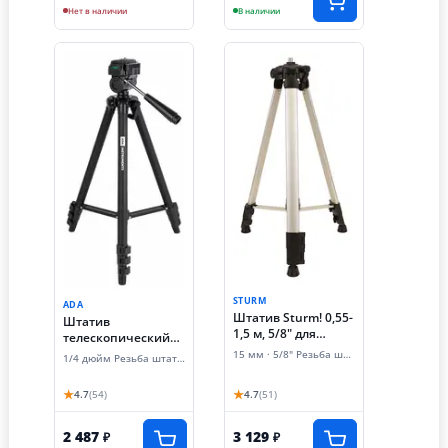
Нет в наличии
В наличии
STURM
ADA
Штатив Sturm! 0,55-
Штатив
1,5 м, 5/8" для
телескопический
уровня лазерного
ADA Digit 130 (130
15 мм · 5/8" Резьба штатива
1/4 дюйм Резьба штатива
см, резьба 1/4
дюйма)
★
★
4.7
(54)
4.7
(51)
2 487
3 129
₽
₽