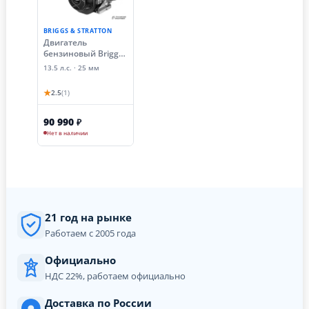
BRIGGS & STRATTON
Двигатель
бензиновый Briggs
& Stratton XR2100E
13.5 л.с. · 25 мм
10А (13.5 лс, Ø 25
мм, электростартер,
★
2.5
(1)
катушка освещения
10А)
90 990
₽
Нет в наличии
21 год на рынке
Работаем с 2005 года
Официально
НДС 22%, работаем официально
Доставка по России