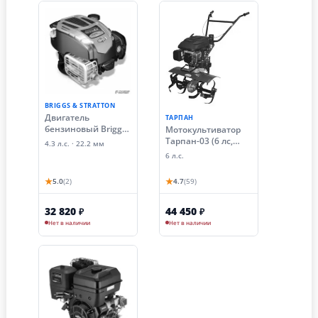
BRIGGS & STRATTON
Двигатель
ТАРПАН
бензиновый Briggs
Мотокультиватор
& Stratton 675EXI
Тарпан-03 (6 лс,
4.3 л.с. · 22.2 мм
SERIES (4.3 лс, Ø 22.2
двигатель Briggs &
6 л.с.
мм)
Stratton)
★
★
5.0
(2)
4.7
(59)
32 820
44 450
₽
₽
Нет в наличии
Нет в наличии