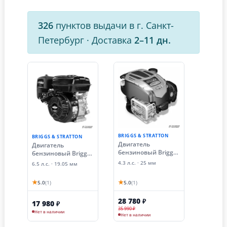
326
пунктов выдачи в г. Санкт-
Петербург
·
Доставка
2–11 дн.
BRIGGS & STRATTON
BRIGGS & STRATTON
Двигатель
Двигатель
бензиновый Briggs
бензиновый Briggs
& Stratton 675EXI
& Stratton CR 950
4.3 л.с. · 25 мм
6.5 л.с. · 19.05 мм
SERIES (4.3 лс, Ø 25
(6.5 лс, 20 мм)
мм)
★
★
5.0
(1)
5.0
(1)
28 780
₽
17 980
₽
35 990 ₽
Нет в наличии
Нет в наличии