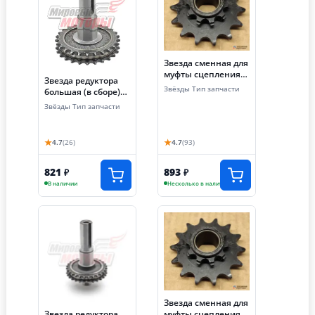
Звезда сменная для
муфты сцепления
Звезда редуктора
(z=12, шаг 15.875,
Звёзды Тип запчасти
большая (в сборе)
цепь 520)
168F/168F-2L
Звёзды Тип запчасти
★
★
4.7
(26)
4.7
(93)
821
893
₽
₽
В наличии
Несколько в наличии
Звезда сменная для
муфты сцепления
Звезда редуктора