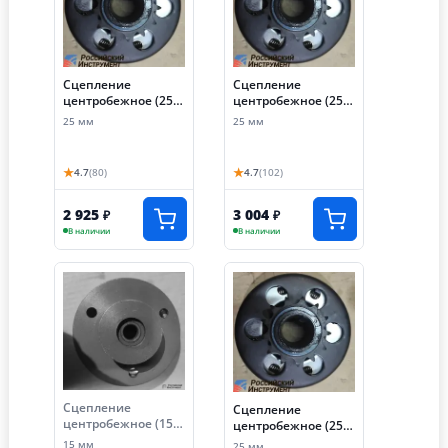
Сцепление
Сцепление
центробежное (25
центробежное (25
мм, звезда 520-13T)
мм, звезда 420-14T)
25 мм
25 мм
★
★
4.7
(80)
4.7
(102)
2 925
3 004
₽
₽
В наличии
В наличии
Сцепление
Сцепление
центробежное (15
центробежное (25
мм, профиль ремня
мм, звезда 428-14T)
15 мм
25 мм