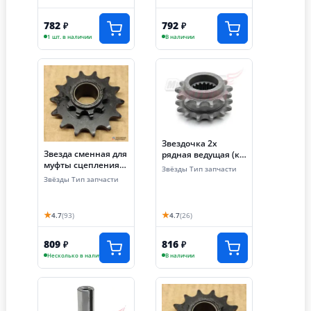
782
792
₽
₽
1 шт. в наличии
В наличии
Звездочка 2х
Звезда сменная для
рядная ведущая (к/
муфты сцепления
в) МБ-2М 5-18
Звёзды Тип запчасти
(z=14, шаг 12.7,
(168FL,168F-
Звёзды Тип запчасти
цепь 428)
2L,170FL)
★
★
4.7
(93)
4.7
(26)
809
816
₽
₽
Несколько в наличии
В наличии