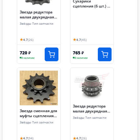
Сухарики
сцепления (6 шт.) +
пружина (1шт), на
Звезда редуктора
сцепление
малая двухрядная
автоматическое
168F/168F-2L
Звёзды Тип запчасти
(вал 19 мм, 20мм,
25мм)
★
★
4.7
(26)
4.7
(45)
720
765
₽
₽
В наличии
В наличии
Звезда редуктора
Звезда сменная для
малая двухрядная
муфты сцепления
173FL/177FL
Звёзды Тип запчасти
(z=11, шаг 12.7,
Звёзды Тип запчасти
цепь 428)
★
★
4.7
(94)
4.7
(26)