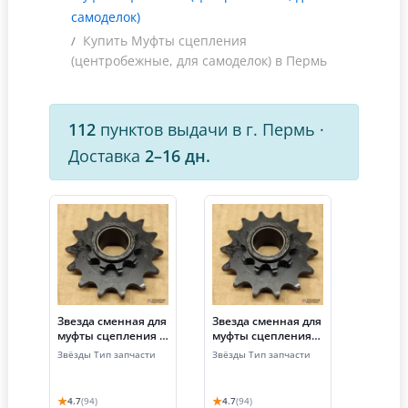
самоделок)
Купить Муфты сцепления
(центробежные, для самоделок) в Пермь
112
пунктов выдачи в г. Пермь
·
Доставка
2–16 дн.
Звезда сменная для
Звезда сменная для
муфты сцепления (z
муфты сцепления
= 12, шаг 12.7, цепь
(z=13, шаг 12.7,
Звёзды Тип запчасти
Звёзды Тип запчасти
428)
цепь 428)
★
★
4.7
(94)
4.7
(94)