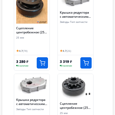
Крышка редуктора
с автоматическим
сцеплением 173FR-
Звёзды Тип запчасти
190FR (крышка
Сцепление
передняя) (LIFAN
центробежное (25
оригинал)
мм, профиль ремня
25 мм
- А, 1 ручей)
★
★
4.7
(78)
4.7
(26)
3 280
3 319
₽
₽
В наличии
В наличии
Крышка редуктора
Сцепление
с автоматическим
центробежное (25
сцеплением
Звёзды Тип запчасти
мм, звезда 520-14T)
168FR,168F-2R,170FR
25 мм